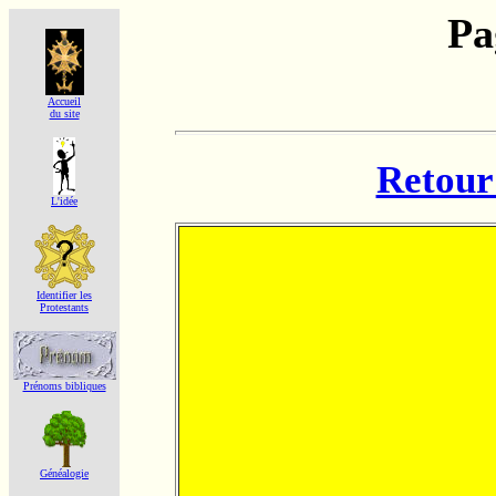
Pa
Accueil
du site
Retour 
L'idée
Identifier les
Protestants
Prénoms bibliques
Généalogie