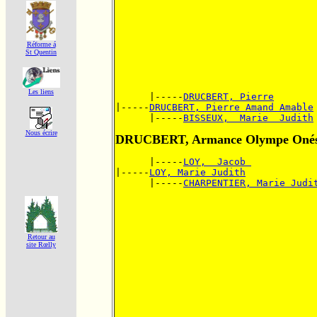
Réforme á
St Quentin
Les liens
      |-----
DRUCBERT, Pierre
|-----
DRUCBERT, Pierre Amand Amable
      |-----
BISSEUX,  Marie  Judith
Nous écrire
DRUCBERT, Armance Olympe Oné
      |-----
LOY,  Jacob 
|-----
LOY, Marie Judith
      |-----
CHARPENTIER, Marie Judi
Retour au
site Rœlly