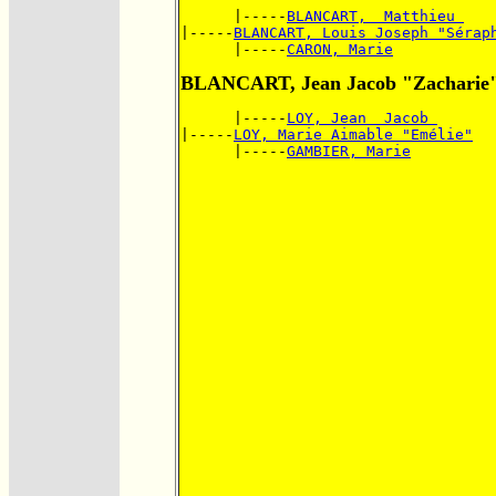
      |-----
BLANCART,  Matthieu 
|-----
BLANCART, Louis Joseph "Sérap
      |-----
CARON, Marie
BLANCART, Jean Jacob "Zacharie
      |-----
LOY, Jean  Jacob 
|-----
LOY, Marie Aimable "Emélie"
      |-----
GAMBIER, Marie