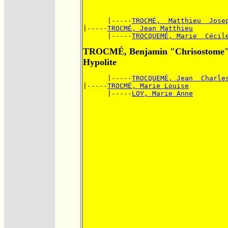
      |-----
TROCMÉ,  Matthieu  Jose
|-----
TROCMÉ, Jean Matthieu
      |-----
TROCQUEMÉ, Marie  Cécil
TROCMÉ, Benjamin "Chrisostome
Hypolite
      |-----
TROCQUEMÉ, Jean  Charle
|-----
TROCMÉ, Marie Louise
      |-----
LOY, Marie Anne