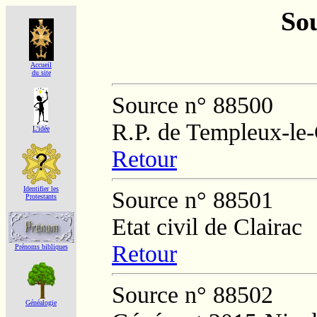
Sou
Accueil
du site
Source n° 88500
R.P. de Templeux-le
L'idée
Retour
Identifier les
Source n° 88501
Protestants
Etat civil de Clairac
Retour
Prénoms bibliques
Source n° 88502
Généalogie