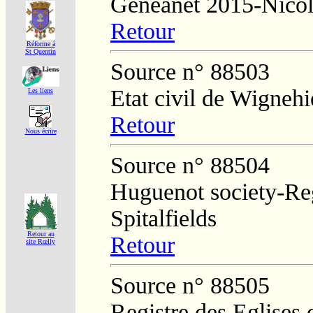
Généanet 2015-Nico
Retour
Réforme á
St Quentin
Source n° 88503
Etat civil de Wignehi
Les liens
Retour
Nous écrire
Source n° 88504
Huguenot society-Regi
Spitalfields
Retour au
Retour
site Rœlly
Source n° 88505
Registre des Eglises 