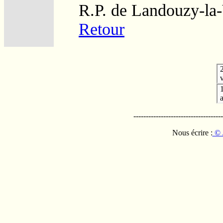
R.P. de Landouzy-la-
Retour
v
------------------------------------
Nous écrire :
© 