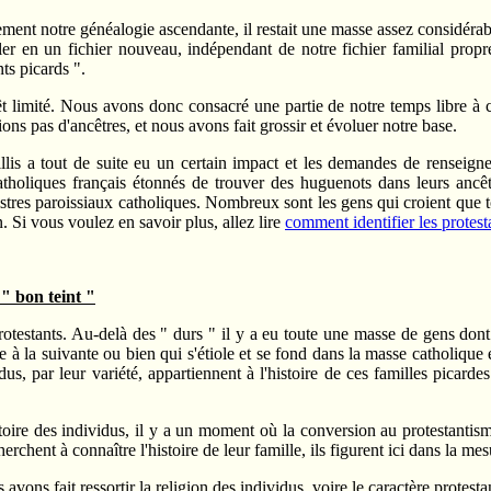
ment notre généalogie ascendante, il restait une masse assez considérabl
er en un fichier nouveau, indépendant de notre fichier familial propr
ts picards ".
êt limité. Nous avons donc consacré une partie de notre temps libre à
s pas d'ancêtres, et nous avons fait grossir et évoluer notre base.
llis a tout de suite eu un certain impact et les demandes de renseig
oliques français étonnés de trouver des huguenots dans leurs ancêtre
res paroissiaux catholiques. Nombreux sont les gens qui croient que tous
en. Si vous voulez en savoir plus, allez lire
comment identifier les protest
 " bon teint "
rotestants. Au-delà des " durs " il y a eu toute une masse de gens dont
e à la suivante ou bien qui s'étiole et se fond dans la masse catholique
dus, par leur variété, appartiennent à l'histoire de ces familles picarde
istoire des individus, il y a un moment où la conversion au protestantism
rchent à connaître l'histoire de leur famille, ils figurent ici dans la m
s avons fait ressortir la religion des individus, voire le caractère prote