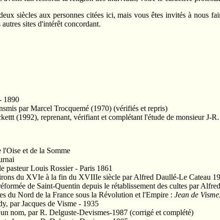
 deux siècles aux personnes citées ici, mais vous êtes invités à nous 
autres sites d'intérêt concordant.
- 1890
ansmis par Marcel Trocquemé (1970) (vérifiés et repris)
ettt (1992), reprenant, vérifiant et complétant l'étude de monsieur J-R
e l'Oise et de la Somme
urnai
 le pasteur Louis Rossier - Paris 1861
rons du XVIe à la fin du XVIIIe siècle par Alfred Daullé-Le Cateau 1
 réformée de Saint-Quentin depuis le rétablissement des cultes par Alf
tes du Nord de la France sous la Révolution et l'Empire :
Jean de Visme
rdy, par Jacques de Visme - 1935
e d'un nom, par R. Delguste-Devismes-1987 (corrigé et complété)