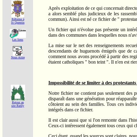
Après exploitation de ce qui concernait directe
a alors semblé plus judicieux de les rassembl
commun). Ainsi est né ce fichier de " protestan
Réforme á
St Quentin
Un fichier qui n'évolue pas présente un intér
dans des communes dans lesquelles nous n'avion
Les liens
La mise sur le net des renseignements recuei
descendants de huguenots émigrés que de cath
comment nous avons procédé à partir des regist
Nous écrire
étaient catholiques " bon teint ". Il n'en est ri
Impossibilité de se limiter à des protestants
Notre fichier ne contient pas seulement des p
disparaît dans une génération pour réapparaîtr
Retour au
côtoient au sein des familles. Tous ces indivi
site Rœlly
intégrés dans ce fichier.
Il est clair aussi que si l'on remonte dans l'h
Ceux-ci intéressent également tous ceux qui che
Ceci étant, quand les sources sont claires, nou