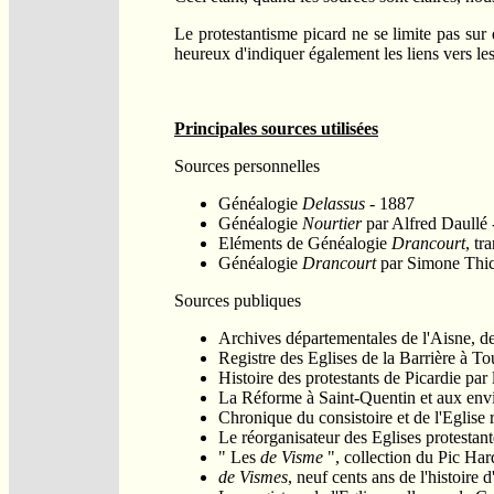
Le protestantisme picard ne se limite pas sur
heureux d'indiquer également les liens vers les 
Principales sources utilisées
Sources personnelles
Généalogie
Delassus
- 1887
Généalogie
Nourtier
par Alfred Daullé 
Eléments de Généalogie
Drancourt
, tr
Généalogie
Drancourt
par Simone Thick
Sources publiques
Archives départementales de l'Aisne, d
Registre des Eglises de la Barrière à To
Histoire des protestants de Picardie par
La Réforme à Saint-Quentin et aux envi
Chronique du consistoire et de l'Eglise
Le réorganisateur des Eglises protestan
" Les
de Visme
", collection du Pic Ha
de Vismes
, neuf cents ans de l'histoir