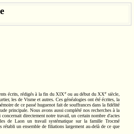
e
e
e
s écrits, rédigés à la fin du XIX
ou au début du XX
siècle,
tier, les de Visme et autres. Ces généalogies ont été écrites, la
mémoire de ce passé huguenot fait de souffrances dans la fidélité
tude principale. Nous avons aussi complété nos recherches à la
i concernait directement notre travail, un certain nombre d'actes
les de Laon un travail systématique sur la famille Trocmé
 rétabli un ensemble de filiations largement au-delà de ce que