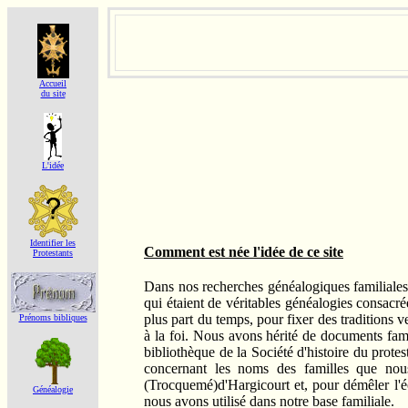
Accueil
du site
L'idée
Identifier les
Comment est née l'idée de ce site
Protestants
Dans nos recherches généalogiques familiale
qui étaient de véritables généalogies consacré
plus part du temps, pour fixer des traditions 
Prénoms bibliques
à la foi. Nous avons hérité de documents fam
bibliothèque de la Société d'histoire du prote
concernant les noms des familles que nous
(Trocquemé)d'Hargicourt et, pour démêler l'é
Généalogie
nous avons utilisé dans notre base familiale.