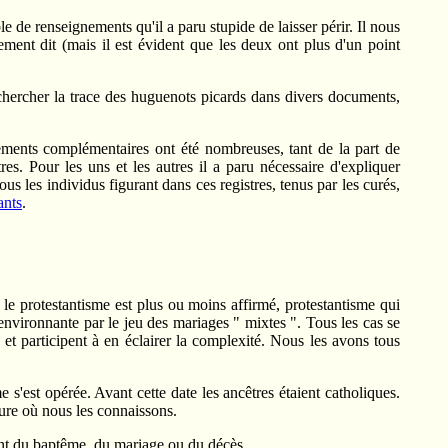
e de renseignements qu'il a paru stupide de laisser périr. Il nous
ement dit (mais il est évident que les deux ont plus d'un point
 chercher la trace des huguenots picards dans divers documents,
nements complémentaires ont été nombreuses, tant de la part de
s. Pour les uns et les autres il a paru nécessaire d'expliquer
 les individus figurant dans ces registres, tenus par les curés,
ants
.
 le protestantisme est plus ou moins affirmé, protestantisme qui
 environnante par le jeu des mariages " mixtes ". Tous les cas se
s et participent à en éclairer la complexité. Nous les avons tous
e s'est opérée. Avant cette date les ancêtres étaient catholiques.
esure où nous les connaissons.
stant du baptême, du mariage ou du décès.