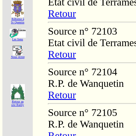
Etat civil de Terrame
Retour
Réforme á
St Quentin
Source n° 72103
Etat civil de Terrame
Les liens
Retour
Nous écrire
Source n° 72104
R.P. de Wanquetin
Retour
Retour au
site Rœlly
Source n° 72105
R.P. de Wanquetin
Retour