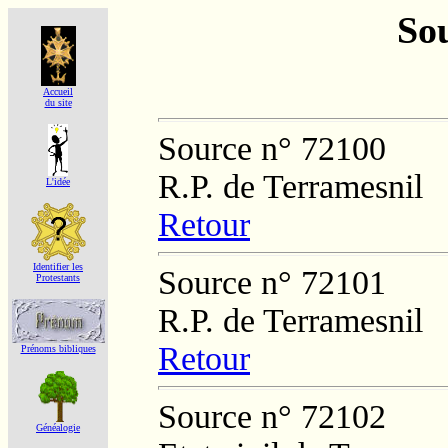
Sou
Accueil
du site
Source n° 72100
R.P. de Terramesnil
L'idée
Retour
Identifier les
Source n° 72101
Protestants
R.P. de Terramesnil
Retour
Prénoms bibliques
Source n° 72102
Généalogie