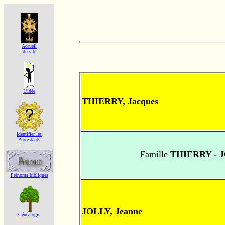
Accueil
du site
L'idée
THIERRY, Jacques
Identifier les
Protestants
Famille
THIERRY - 
Prénoms bibliques
JOLLY, Jeanne
Généalogie