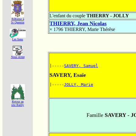
L'enfant du couple
THIERRY - JOLLY
Réforme á
THIERRY, Jean Nicolas
St Quentin
× 1796
THIERRY, Marie Thérèse
Les liens
Nous écrire
|-----
SAVERY, Samuel
SAVERY, Esaïe
|-----
JOLLY, Marie
Retour au
site Rœlly
Famille
SAVERY - J