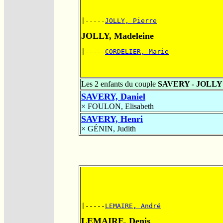
|-----
JOLLY, Pierre
JOLLY, Madeleine
|-----
CORDELIER, Marie
Les 2 enfants du couple
SAVERY - JOLLY
SAVERY, Daniel
×
FOULON, Elisabeth
SAVERY, Henri
×
GÉNIN, Judith
|-----
LEMAIRE, André
LEMAIRE, Denis