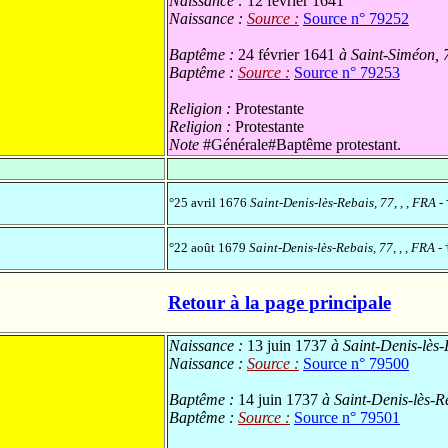
Naissance :
12 février 1641
Naissance :
Source :
Source n° 79252
Baptême :
24 février 1641
à Saint-Siméon, 7
Baptême :
Source :
Source n° 79253
Religion :
Protestante
Religion :
Protestante
Note
#Générale#Baptême protestant.
°25 avril 1676
Saint-Denis-lès-Rebais, 77, , , FRA
-
°22 août 1679
Saint-Denis-lès-Rebais, 77, , , FRA
- 
Retour à la page principale
Naissance :
13 juin 1737
à Saint-Denis-lès-
Naissance :
Source :
Source n° 79500
Baptême :
14 juin 1737
à Saint-Denis-lès-Re
Baptême :
Source :
Source n° 79501