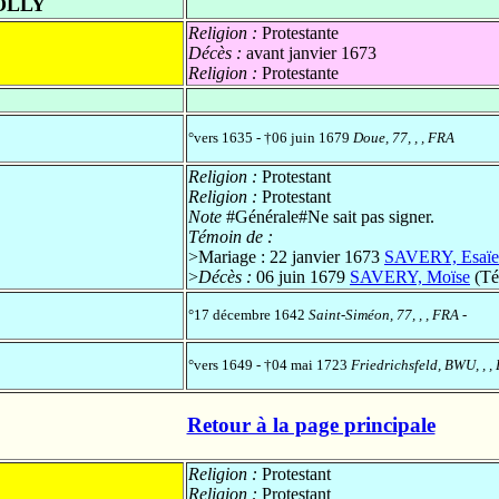
OLLY
Religion :
Protestante
Décès :
avant janvier 1673
Religion :
Protestante
°vers 1635 - †06 juin 1679
Doue, 77, , , FRA
Religion :
Protestant
Religion :
Protestant
Note
#Générale#Ne sait pas signer.
Témoin de :
>Mariage : 22 janvier 1673
SAVERY, Esaïe
>
Décès :
06 juin 1679
SAVERY, Moïse
(Té
°17 décembre 1642
Saint-Siméon, 77, , , FRA
-
°vers 1649 - †04 mai 1723
Friedrichsfeld, BWU, , 
Retour à la page principale
Religion :
Protestant
Religion :
Protestant