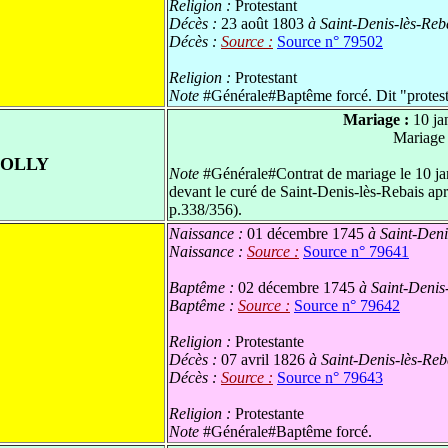
Religion :
Protestant
Décès :
23 août 1803
à Saint-Denis-lès-Reba
Décès :
Source :
Source n° 79502
Religion :
Protestant
Note
#Générale#Baptême forcé. Dit "protesta
Mariage :
10 ja
Mariage
JOLLY
Note
#Générale#Contrat de mariage le 10 jan
devant le curé de Saint-Denis-lès-Rebais apr
p.338/356).
Naissance :
01 décembre 1745
à Saint-Denis
Naissance :
Source :
Source n° 79641
Baptême :
02 décembre 1745
à Saint-Denis-
Baptême :
Source :
Source n° 79642
Religion :
Protestante
Décès :
07 avril 1826
à Saint-Denis-lès-Reba
Décès :
Source :
Source n° 79643
Religion :
Protestante
Note
#Générale#Baptême forcé.