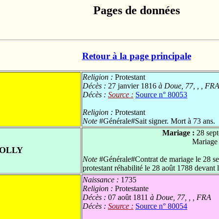
Pages de données
Retour à la page principale
Religion :
Protestant
Décès :
27 janvier 1816
à Doue, 77, , , FR
Décès :
Source :
Source n° 80053
Religion :
Protestant
Note
#Générale#Sait signer. Mort à 73 ans.
Mariage :
28 sep
Mariage
JOLLY
Note
#Générale#Contrat de mariage le 28 se
protestant réhabilité le 28 août 1788 devant
Naissance :
1735
Religion :
Protestante
Décès :
07 août 1811
à Doue, 77, , , FRA
Décès :
Source :
Source n° 80054