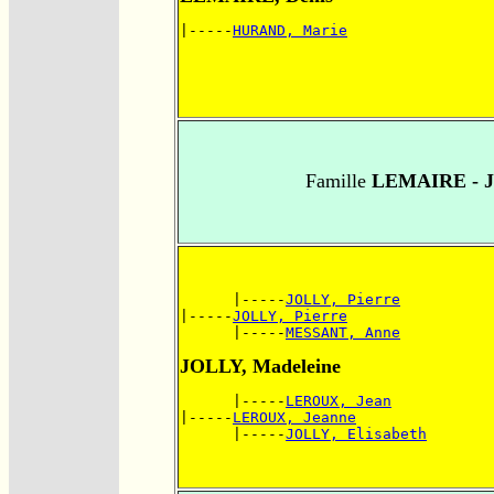
|-----
HURAND, Marie
Famille
LEMAIRE - 
      |-----
JOLLY, Pierre
|-----
JOLLY, Pierre
      |-----
MESSANT, Anne
JOLLY, Madeleine
      |-----
LEROUX, Jean
|-----
LEROUX, Jeanne
      |-----
JOLLY, Elisabeth