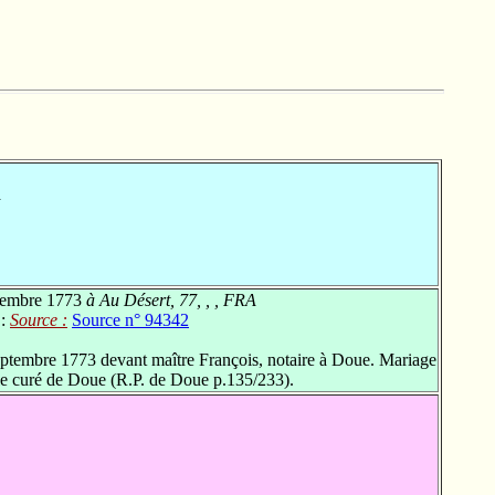
A
tembre 1773
à Au Désert, 77, , , FRA
 :
Source :
Source n° 94342
ptembre 1773 devant maître François, notaire à Doue. Mariage
 le curé de Doue (R.P. de Doue p.135/233).