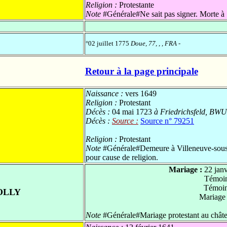
Religion :
Protestante
Note
#Générale#Ne sait pas signer. Morte à 
°02 juillet 1775
Doue, 77, , , FRA
-
Retour à la page principale
Naissance :
vers 1649
Religion :
Protestant
Décès :
04 mai 1723
à Friedrichsfeld, BWU
Décès :
Source :
Source n° 79251
Religion :
Protestant
Note
#Générale#Demeure à Villeneuve-sous-l
pour cause de religion.
Mariage :
22 jan
Témoin
Témoin
OLLY
Mariage
Note
#Générale#Mariage protestant au châte