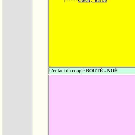
      |-----
CARON, Barbe
L'enfant du couple
BOUTÉ - NOÉ