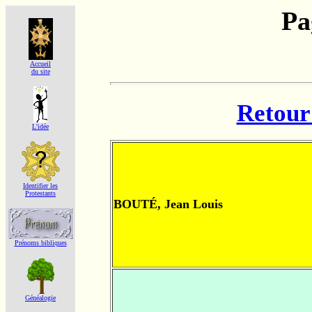
Pa
Accueil
du site
Retour 
L'idée
Identifier les
Protestants
BOUTÉ, Jean Louis
Prénoms bibliques
Généalogie