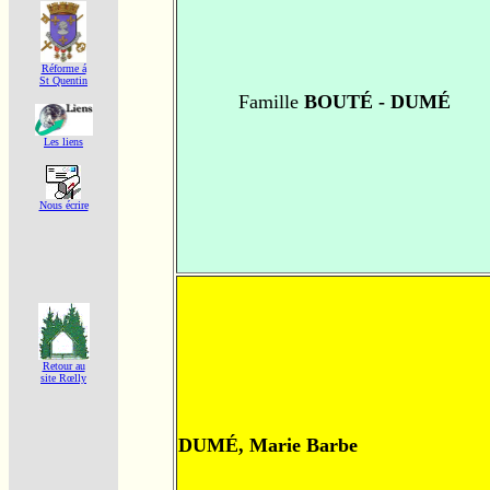
Réforme á
St Quentin
Famille
BOUTÉ - DUMÉ
Les liens
Nous écrire
Retour au
site Rœlly
DUMÉ, Marie Barbe