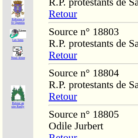
R.P. protestants de 
Retour
Réforme á
St Quentin
Source n° 18803
R.P. protestants de 
Les liens
Retour
Nous écrire
Source n° 18804
R.P. protestants de 
Retour
Retour au
site Rœlly
Source n° 18805
Odile Jurbert
Retour