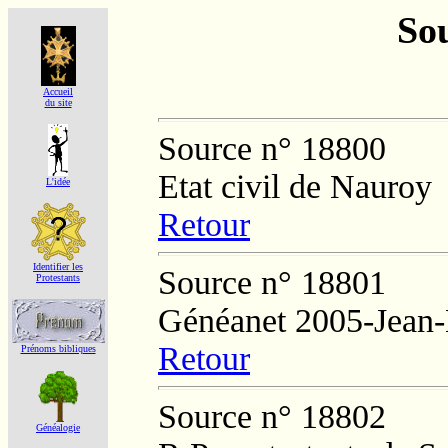
Sou
Accueil
du site
Source n° 18800
Etat civil de Nauroy
L'idée
Retour
Identifier les
Source n° 18801
Protestants
Généanet 2005-Jean
Retour
Prénoms bibliques
Source n° 18802
Généalogie