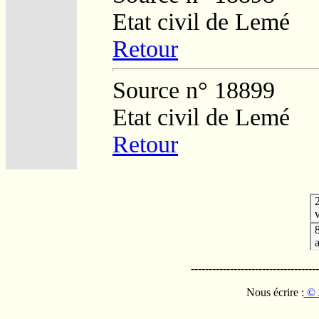
Etat civil de Lemé
Retour
Source n° 18899
Etat civil de Lemé
Retour
v
------------------------------------
Nous écrire :
© 