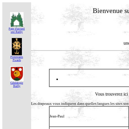
Bienvenue su
Page d'accueil
site Rœlly
un
Protestants
Picards
Généalogie
Rœlly
Vous trouverez ici 
Les drapeaux vous indiquent dans quelles langues les sites son
Jean-Paul