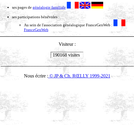
ses pages de
généalogie familiale
ses participations bénévoles :
Au sein de l'association généalogique FranceGenWeb :
FranceGenWeb
Visiteur :
190168 visites
-----------------------------------------------------------------------------------------
Nous écrire :
© JP & Ch. RŒLLY 1999-2021