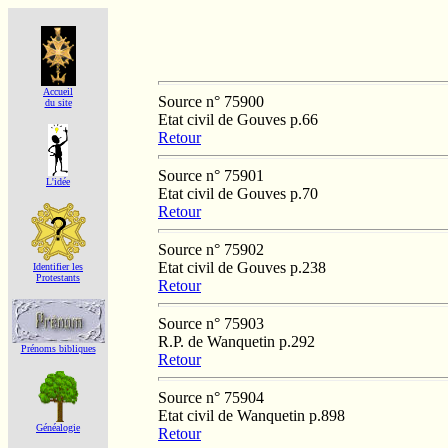
Accueil
Source n° 75900
du site
Etat civil de Gouves p.66
Retour
Source n° 75901
L'idée
Etat civil de Gouves p.70
Retour
Source n° 75902
Etat civil de Gouves p.238
Identifier les
Protestants
Retour
Source n° 75903
R.P. de Wanquetin p.292
Prénoms bibliques
Retour
Source n° 75904
Etat civil de Wanquetin p.898
Généalogie
Retour