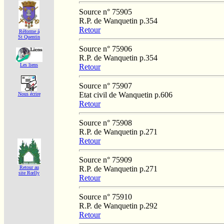
Source n° 75905
R.P. de Wanquetin p.354
Retour
Réforme á
St Quentin
Source n° 75906
R.P. de Wanquetin p.354
Les liens
Retour
Source n° 75907
Etat civil de Wanquetin p.606
Nous écrire
Retour
Source n° 75908
R.P. de Wanquetin p.271
Retour
Source n° 75909
R.P. de Wanquetin p.271
Retour au
site Rœlly
Retour
Source n° 75910
R.P. de Wanquetin p.292
Retour