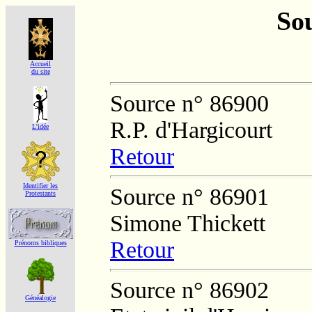
Sou
Accueil
du site
Source n° 86900
R.P. d'Hargicourt
L'idée
Retour
Identifier les
Source n° 86901
Protestants
Simone Thickett
Retour
Prénoms bibliques
Source n° 86902
Généalogie