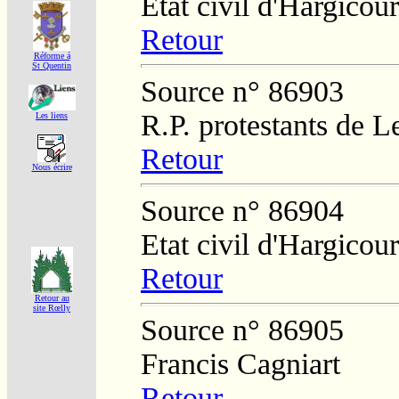
Etat civil d'Hargicour
Retour
Réforme á
St Quentin
Source n° 86903
R.P. protestants de L
Les liens
Retour
Nous écrire
Source n° 86904
Etat civil d'Hargicour
Retour
Retour au
site Rœlly
Source n° 86905
Francis Cagniart
Retour