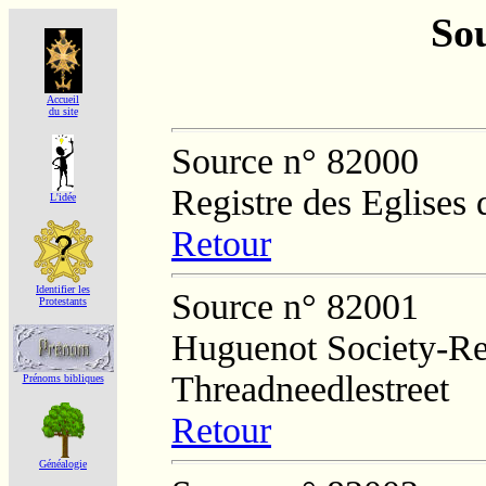
Sou
Accueil
du site
Source n° 82000
Registre des Eglises 
L'idée
Retour
Identifier les
Source n° 82001
Protestants
Huguenot Society-Regi
Threadneedlestreet
Prénoms bibliques
Retour
Généalogie