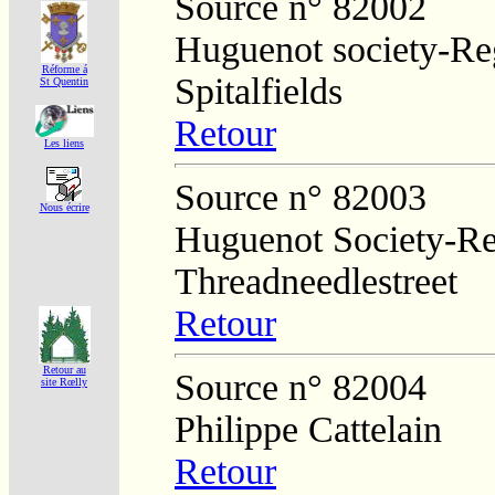
Source n° 82002
Huguenot society-Regi
Réforme á
Spitalfields
St Quentin
Retour
Les liens
Source n° 82003
Nous écrire
Huguenot Society-Regi
Threadneedlestreet
Retour
Retour au
Source n° 82004
site Rœlly
Philippe Cattelain
Retour