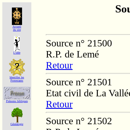
Sou
Accueil
du site
Source n° 21500
R.P. de Lemé
L'idée
Retour
Identifier les
Source n° 21501
Protestants
Etat civil de La Vall
Retour
Prénoms bibliques
Source n° 21502
Généalogie