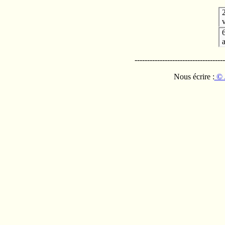
v
------------------------------------
Nous écrire :
© 