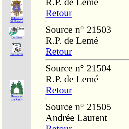
R.P. de Lemé
Retour
Réforme á
St Quentin
Source n° 21503
R.P. de Lemé
Les liens
Retour
Nous écrire
Source n° 21504
R.P. de Lemé
Retour
Retour au
site Rœlly
Source n° 21505
Andrée Laurent
Retour