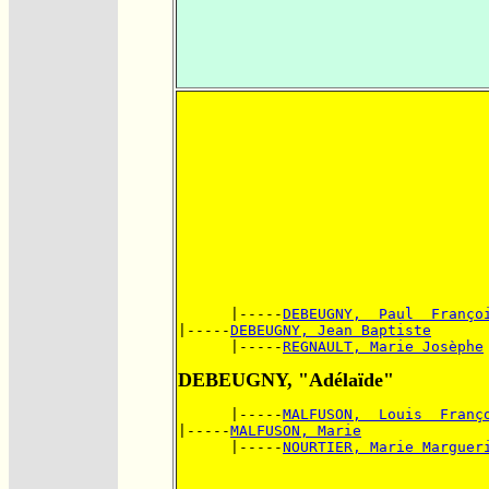
      |-----
DEBEUGNY,  Paul  Franço
|-----
DEBEUGNY, Jean Baptiste
      |-----
REGNAULT, Marie Josèphe
DEBEUGNY, "Adélaïde"
      |-----
MALFUSON,  Louis  Franç
|-----
MALFUSON, Marie
      |-----
NOURTIER, Marie Marguer