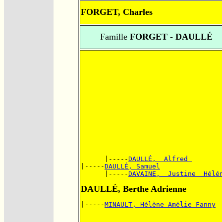
FORGET, Charles
Famille
FORGET - DAULLÉ
      |-----
DAULLÉ,  Alfred 
|-----
DAULLÉ, Samuel
      |-----
DAVAINE,  Justine  Hélé
DAULLÉ, Berthe Adrienne
|-----
MINAULT, Hélène Amélie Fanny