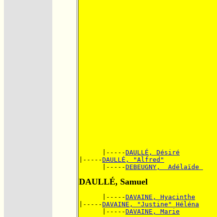
      |-----
DAULLÉ, Désiré
|-----
DAULLÉ, "Alfred"
      |-----
DEBEUGNY,  Adélaïde 
DAULLÉ, Samuel
      |-----
DAVAINE, Hyacinthe
|-----
DAVAINE, "Justine" Héléna
      |-----
DAVAINE, Marie