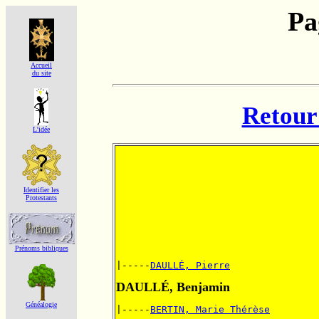
Pa
Accueil
du site
Retour 
L'idée
Identifier les
Protestants
Prénoms bibliques
|-----
DAULLÉ, Pierre
DAULLÉ, Benjamin
Généalogie
|-----
BERTIN, Marie Thérèse