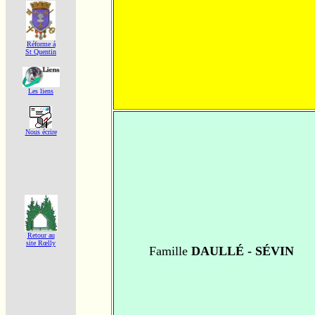
Réforme á
St Quentin
Les liens
Nous écrire
Retour au
site Rœlly
Famille
DAULLÉ - SÉVIN