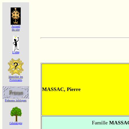
Accueil
du site
L'idée
Identifier les
Protestants
MASSAC, Pierre
Prénoms bibliques
Famille
MASSAC
Généalogie