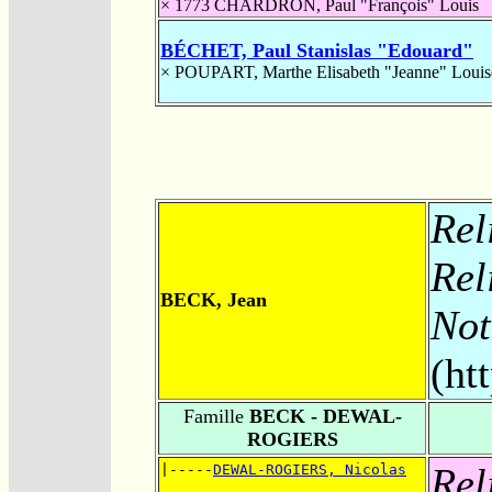
× 1773
CHARDRON, Paul "François" Louis
BÉCHET, Paul Stanislas "Edouard"
×
POUPART, Marthe Elisabeth "Jeanne" Louis
Rel
Rel
BECK, Jean
Not
(ht
Famille
BECK - DEWAL-
ROGIERS
Rel
|-----
DEWAL-ROGIERS, Nicolas