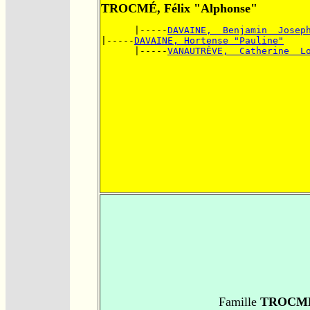
TROCMÉ, Félix "Alphonse"
      |-----
DAVAINE,  Benjamin  Josep
|-----
DAVAINE, Hortense "Pauline"
      |-----
VANAUTRÈVE,  Catherine  L
Famille
TROCMÉ