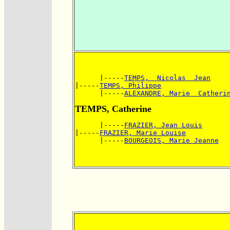
      |-----
TEMPS,  Nicolas  Jean
|-----
TEMPS, Philippe
      |-----
ALEXANDRE, Marie  Catheri
TEMPS, Catherine
      |-----
FRAZIER, Jean Louis
|-----
FRAZIER, Marie Louise
      |-----
BOURGEOIS, Marie Jeanne