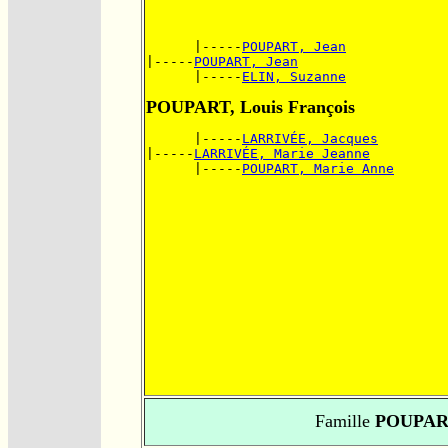
      |-----
POUPART, Jean
|-----
POUPART, Jean
      |-----
ELIN, Suzanne
POUPART, Louis François
      |-----
LARRIVÉE, Jacques
|-----
LARRIVÉE, Marie Jeanne
      |-----
POUPART, Marie Anne
Famille
POUPAR