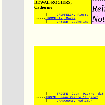
DEWAL-ROGIERS,
Rel
Catherine
      |-----
CROMMELIN, Pierre
Not
|-----
CROMMELIN, Marie
      |-----
CAZIER, Catherine
      |-----
TROCMÉ, Jean  Pierre  dit
|-----
TROCMÉ, Jean Pierre "Eugène"
      |-----
DRANCOURT, "Sélima"