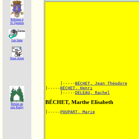
Réforme á
St Quentin
Les liens
Nous écrire
      |-----
BÉCHET, Jean Théodore
|-----
BÉCHET, Henri
      |-----
DELEAU, Rachel
BÉCHET, Marthe Elisabeth
Retour au
site Rœlly
|-----
POUPART, Marie