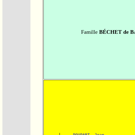
Famille
BÉCHET de B
      |-----
POUPART, Jean