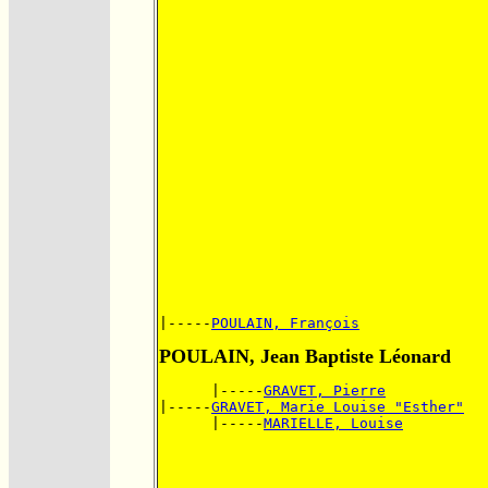
|-----
POULAIN, François
POULAIN, Jean Baptiste Léonard
      |-----
GRAVET, Pierre
|-----
GRAVET, Marie Louise "Esther"
      |-----
MARIELLE, Louise