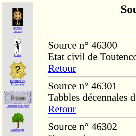
Sou
Accueil
du site
Source n° 46300
Etat civil de Toutenc
L'idée
Retour
Identifier les
Source n° 46301
Protestants
Tabbles décennales d
Retour
Prénoms bibliques
Source n° 46302
Généalogie