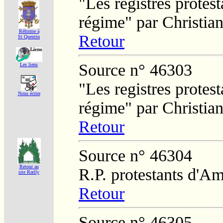
"Les registres protest
régime" par Christi
Réforme á
Retour
St Quentin
Source n° 46303
Les liens
"Les registres protest
Nous écrire
régime" par Christi
Retour
Source n° 46304
Retour au
R.P. protestants d'Am
site Rœlly
Retour
Source n° 46305