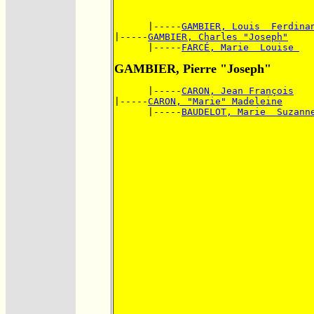
      |-----
GAMBIER, Louis  Ferdina
|-----
GAMBIER, Charles "Joseph"
      |-----
FARCÉ, Marie  Louise 
GAMBIER, Pierre "Joseph"
      |-----
CARON, Jean François
|-----
CARON, "Marie" Madeleine
      |-----
BAUDELOT, Marie  Suzann