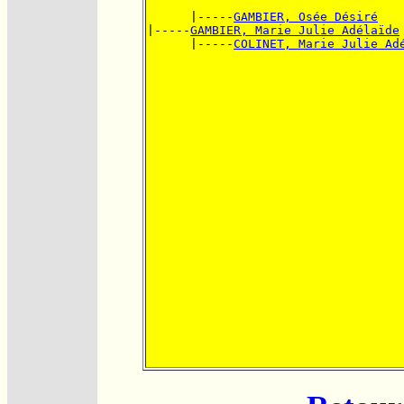
      |-----
GAMBIER, Osée Désiré
|-----
GAMBIER, Marie Julie Adélaïde
      |-----
COLINET, Marie Julie Ad