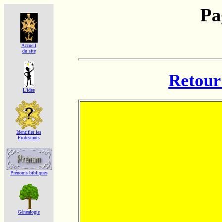
Pa
Accueil
du site
Retour 
L'idée
Identifier les
Protestants
Prénoms bibliques
Généalogie