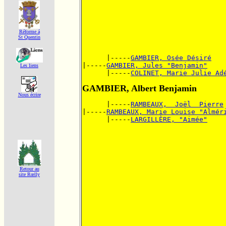
Réforme á
St Quentin
      |-----
GAMBIER, Osée Désiré
|-----
GAMBIER, Jules "Benjamin"
Les liens
      |-----
COLINET, Marie Julie Ad
GAMBIER, Albert Benjamin
Nous écrire
      |-----
RAMBEAUX,  Joël  Pierre
|-----
RAMBEAUX, Marie Louise "Almér
      |-----
LARGILLÈRE, "Aimée"
Retour au
site Rœlly