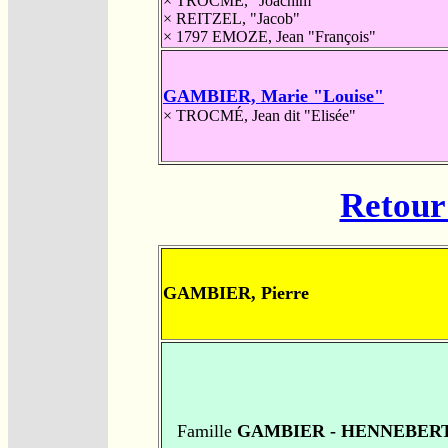
×
TROCMÉ, "Joachim"
×
REITZEL, "Jacob"
× 1797
EMOZE, Jean "François"
GAMBIER, Marie "Louise"
×
TROCMÉ, Jean dit "Elisée"
Retour 
GAMBIER, Pierre
Famille
GAMBIER - HENNEBER