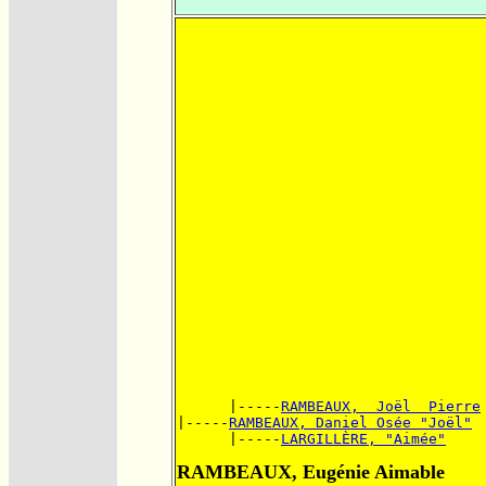
      |-----
RAMBEAUX,  Joël  Pierre
|-----
RAMBEAUX, Daniel Osée "Joël"
      |-----
LARGILLÈRE, "Aimée"
RAMBEAUX, Eugénie Aimable