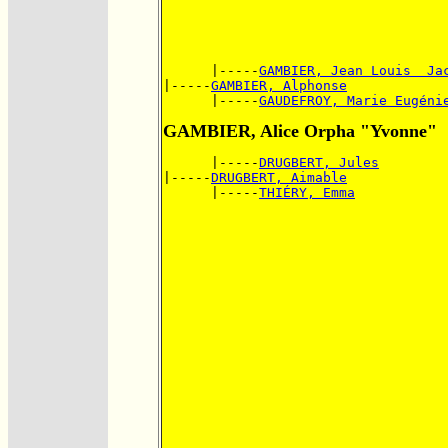
      |-----
GAMBIER, Jean Louis  Ja
|-----
GAMBIER, Alphonse
      |-----
GAUDEFROY, Marie Eugéni
GAMBIER, Alice Orpha "Yvonne"
      |-----
DRUGBERT, Jules
|-----
DRUGBERT, Aimable
      |-----
THIÉRY, Emma