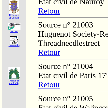
Etat civil de Nauroy
Retour
Réforme á
St Quentin
Source n° 21003
Huguenot Society-Regi
Les liens
Threadneedlestreet
Nous écrire
Retour
Source n° 21004
Etat civil de Paris 17
Retour au
Retour
site Rœlly
Source n° 21005
Etat civil de Walinco