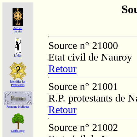
Sou
Accueil
du site
Source n° 21000
Etat civil de Nauroy
L'idée
Retour
Identifier les
Source n° 21001
Protestants
R.P. protestants de 
Retour
Prénoms bibliques
Source n° 21002
Généalogie