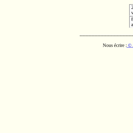
v
------------------------------------
Nous écrire :
© 