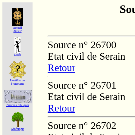
Sou
Accueil
du site
Source n° 26700
Etat civil de Serain
L'idée
Retour
Identifier les
Source n° 26701
Protestants
Etat civil de Serain
Retour
Prénoms bibliques
Source n° 26702
Généalogie