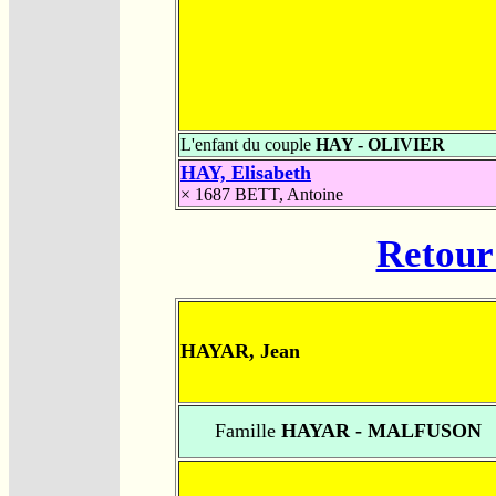
L'enfant du couple
HAY - OLIVIER
HAY, Elisabeth
× 1687
BETT, Antoine
Retour 
HAYAR, Jean
Famille
HAYAR - MALFUSON