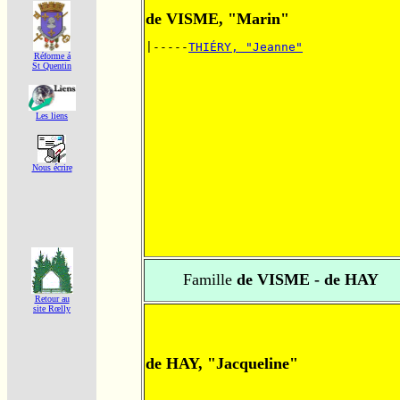
de VISME, "Marin"
|-----
THIÉRY, "Jeanne"
Réforme á
St Quentin
Les liens
Nous écrire
Famille
de VISME - de HAY
Retour au
site Rœlly
de HAY, "Jacqueline"