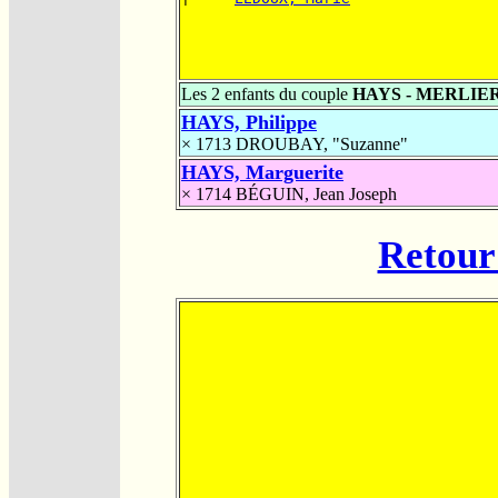
Les 2 enfants du couple
HAYS - MERLIE
HAYS, Philippe
× 1713
DROUBAY, "Suzanne"
HAYS, Marguerite
× 1714
BÉGUIN, Jean Joseph
Retour 