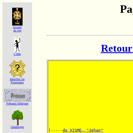
Pa
Accueil
du site
Retour 
L'idée
Identifier les
Protestants
Prénoms bibliques
Généalogie
|-----
de VISME, "Jehan"