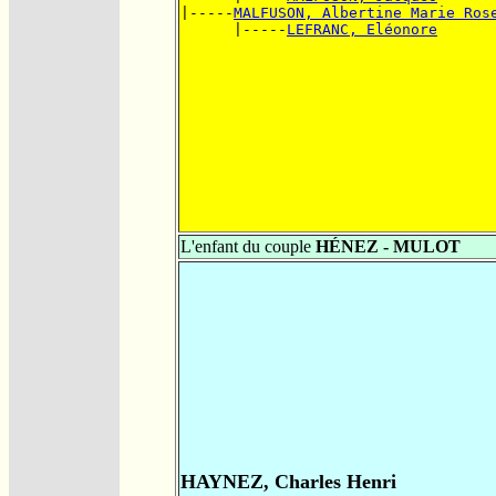
|-----
MALFUSON, Albertine Marie Ros
      |-----
LEFRANC, Eléonore
L'enfant du couple
HÉNEZ - MULOT
HAYNEZ, Charles Henri