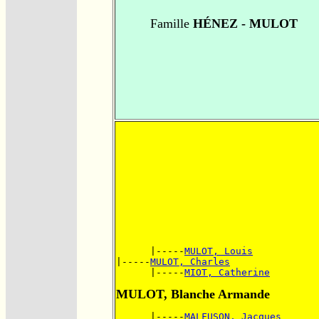
Famille
HÉNEZ - MULOT
      |-----
MULOT, Louis
|-----
MULOT, Charles
      |-----
MIOT, Catherine
MULOT, Blanche Armande
      |-----
MALFUSON, Jacques