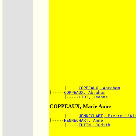
      |-----
COPPEAUX, Abraham
|-----
COPPEAUX, Abraham
      |-----
LIOT, Jeanne
COPPEAUX, Marie Anne
      |-----
HENNECHART, Pierre l'Aî
|-----
HENNECHART, Anne
      |-----
TUTIN, Judith