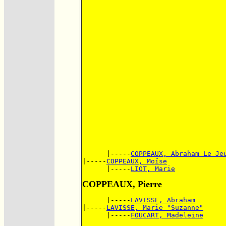
      |-----
COPPEAUX, Abraham Le Je
|-----
COPPEAUX, Moïse
      |-----
LIOT, Marie
COPPEAUX, Pierre
      |-----
LAVISSE, Abraham
|-----
LAVISSE, Marie "Suzanne"
      |-----
FOUCART, Madeleine