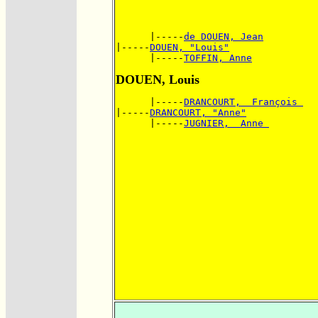
      |-----
de DOUEN, Jean
|-----
DOUEN, "Louis"
      |-----
TOFFIN, Anne
DOUEN, Louis
      |-----
DRANCOURT,  François 
|-----
DRANCOURT, "Anne"
      |-----
JUGNIER,  Anne 