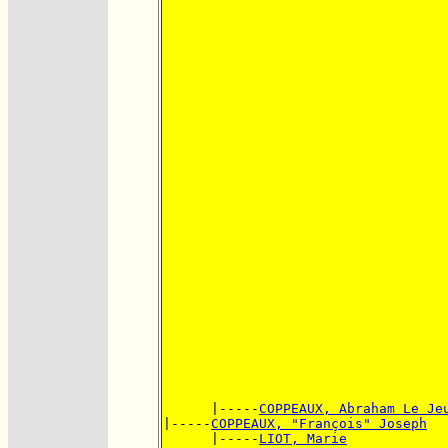
      |-----
COPPEAUX, Abraham Le Je
|-----
COPPEAUX, "François" Joseph
      |-----
LIOT, Marie