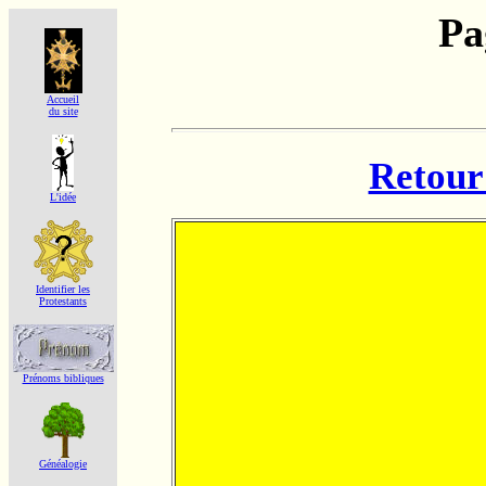
Pa
Accueil
du site
Retour 
L'idée
Identifier les
Protestants
Prénoms bibliques
Généalogie