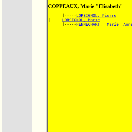
COPPEAUX, Marie "Elisabeth"
      |-----
LORSIGNOL, Pierre
|-----
LORSIGNOL, Marie
      |-----
HENNECHART,  Marie  Ann