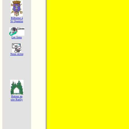
Réforme á
St Quentin
Les liens
Nous écrire
Retour au
site Rœlly