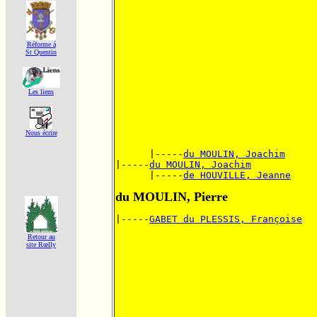
Réforme á
St Quentin
Les liens
Nous écrire
      |-----
du MOULIN, Joachim
|-----
du MOULIN, Joachim
      |-----
de HOUVILLE, Jeanne
du MOULIN, Pierre
|-----
GABET du PLESSIS, Françoise
Retour au
site Rœlly