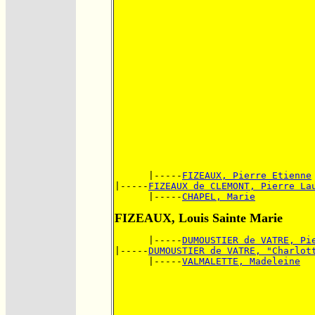
      |-----
FIZEAUX, Pierre Etienne
|-----
FIZEAUX de CLEMONT, Pierre La
      |-----
CHAPEL, Marie
FIZEAUX, Louis Sainte Marie
      |-----
DUMOUSTIER de VATRE, Pi
|-----
DUMOUSTIER de VATRE, "Charlot
      |-----
VALMALETTE, Madeleine