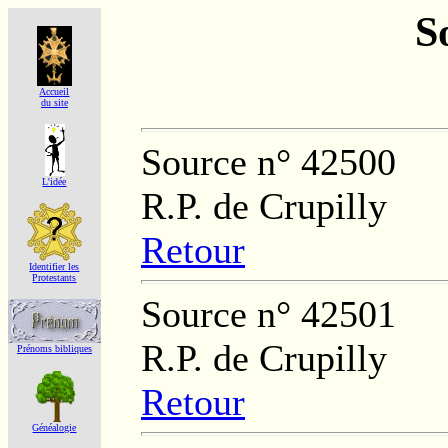
S
Accueil
du site
Source n° 42500
L'idée
R.P. de Crupilly
Retour
Identifier les
Protestants
Source n° 42501
R.P. de Crupilly
Prénoms bibliques
Retour
Généalogie