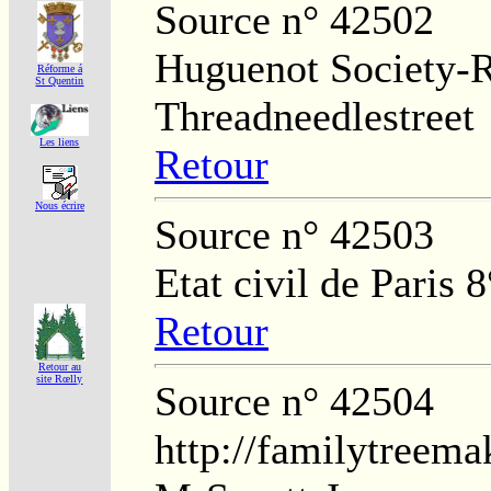
Source n° 42502
Huguenot Society-Re
Réforme á
St Quentin
Threadneedlestreet
Les liens
Retour
Nous écrire
Source n° 42503
Etat civil de Paris 8
Retour
Retour au
site Rœlly
Source n° 42504
http://familytreema