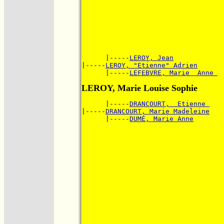
      |-----
LEROY, Jean
|-----
LEROY, "Etienne" Adrien
      |-----
LEFEBVRE, Marie  Anne 
LEROY, Marie Louise Sophie
      |-----
DRANCOURT,  Etienne 
|-----
DRANCOURT, Marie Madeleine
      |-----
DUMÉ, Marie Anne