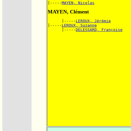
|-----
MAYEN, Nicolas
MAYEN, Clément
      |-----
LEROUX, Jérémie
|-----
LEROUX, Suzanne
      |-----
DELESSARD, Françoise