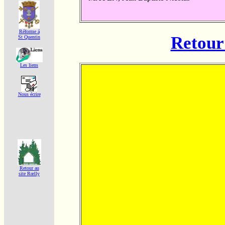
Réforme á
Retour 
St Quentin
Les liens
Nous écrire
Retour au
site Rœlly