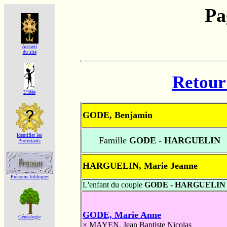
Pa
Accueil
du site
Retour 
L'idée
GODE, Benjamin
Identifier les
Famille
GODE - HARGUELIN
Protestants
HARGUELIN, Marie Jeanne
Prénoms bibliques
L'enfant du couple
GODE - HARGUELIN
GODE, Marie Anne
Généalogie
×
MAYEN, Jean Baptiste Nicolas