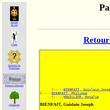
Pa
Accueil
du site
Retour 
L'idée
Identifier les
Protestants
Prénoms bibliques
      |-----
BIENFAIT, Guislain Jose
|-----
BIENFAIT, Philippe
      |-----
HOUILLIER, Rosalie
BIENFAIT, Guislain Joseph
Généalogie