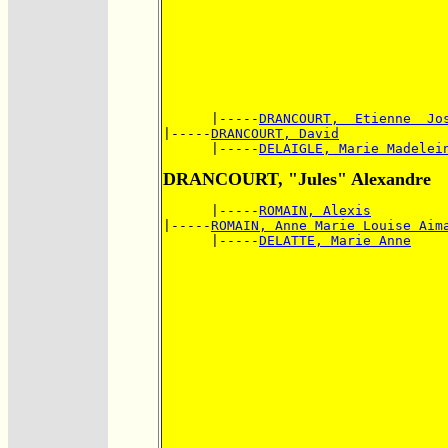
      |-----
DRANCOURT,  Etienne  Jo
|-----
DRANCOURT, David
      |-----
DELAIGLE, Marie Madelei
DRANCOURT, "Jules" Alexandre
      |-----
ROMAIN, Alexis
|-----
ROMAIN, Anne Marie Louise Aim
      |-----
DELATTE, Marie Anne