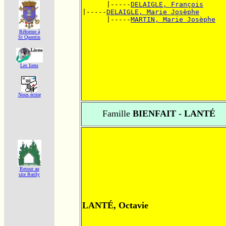
      |-----
DELAIGLE, François
|-----
DELAIGLE, Marie Josèphe
      |-----
MARTIN, Marie Josèphe
Réforme á
St Quentin
Les liens
Nous écrire
Famille
BIENFAIT - LANTÉ
Retour au
site Rœlly
LANTÉ, Octavie