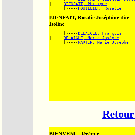
|-----
BIENFAIT, Philippe
      |-----
HOUILLIER, Rosalie
BIENFAIT, Rosalie Joséphine dite
Isoline
      |-----
DELAIGLE, François
|-----
DELAIGLE, Marie Josèphe
      |-----
MARTIN, Marie Josèphe
Retour 
BIENVENU, Jérémie