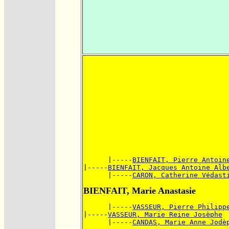
      |-----
BIENFAIT, Pierre Antoin
|-----
BIENFAIT, Jacques Antoine Alb
      |-----
CARON, Catherine Védast
BIENFAIT, Marie Anastasie
      |-----
VASSEUR, Pierre Philipp
|-----
VASSEUR, Marie Reine Josèphe
      |-----
CANDAS, Marie Anne Jodè