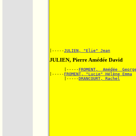
|-----
JULIEN, "Elie" Jean
JULIEN, Pierre Amédée David
      |-----
FROMENT,  Amédée  Georg
|-----
FROMENT, "Lucie" Hélène Emma
      |-----
DRANCOURT, Rachel