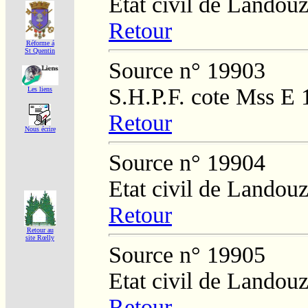
Etat civil de Landouz
Retour
Réforme á
St Quentin
Source n° 19903
S.H.P.F. cote Mss E 
Les liens
Retour
Nous écrire
Source n° 19904
Etat civil de Landouz
Retour
Retour au
site Rœlly
Source n° 19905
Etat civil de Landouz
Retour