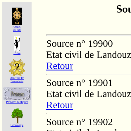
Sou
Accueil
du site
Source n° 19900
Etat civil de Landouz
L'idée
Retour
Identifier les
Source n° 19901
Protestants
Etat civil de Landouz
Retour
Prénoms bibliques
Source n° 19902
Généalogie