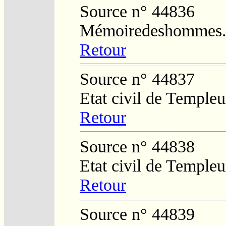
Source n° 44836
Mémoiredeshommes.s
Retour
Source n° 44837
Etat civil de Temple
Retour
Source n° 44838
Etat civil de Temple
Retour
Source n° 44839