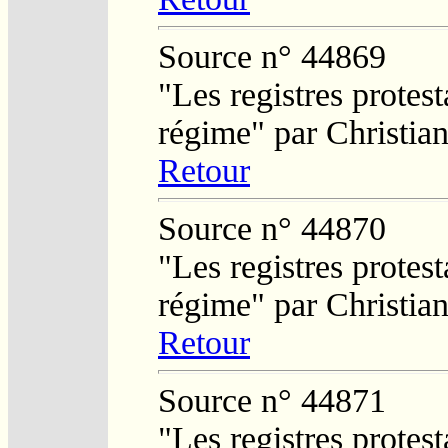
Source n° 44869
"Les registres protest
régime" par Christi
Retour
Source n° 44870
"Les registres protest
régime" par Christi
Retour
Source n° 44871
"Les registres protest