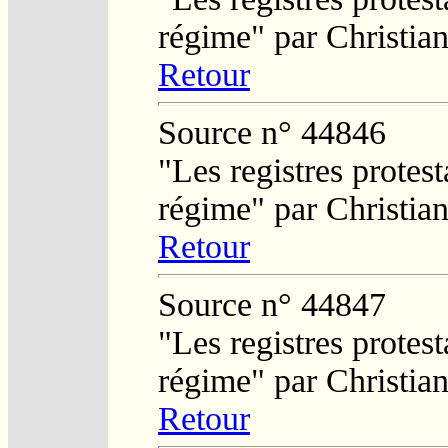
régime" par Christi
Retour
Source n° 44846
"Les registres protest
régime" par Christi
Retour
Source n° 44847
"Les registres protest
régime" par Christi
Retour