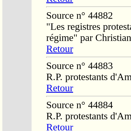
Source n° 44882
"Les registres protest
régime" par Christi
Retour
Source n° 44883
R.P. protestants d'Am
Retour
Source n° 44884
R.P. protestants d'Am
Retour