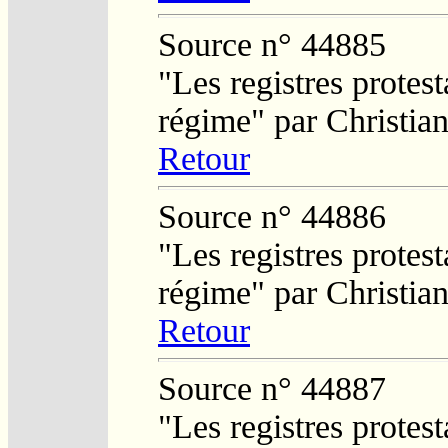
Source n° 44885
"Les registres protest
régime" par Christi
Retour
Source n° 44886
"Les registres protest
régime" par Christi
Retour
Source n° 44887
"Les registres protest