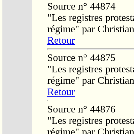
Source n° 44874
"Les registres protest
régime" par Christi
Retour
Source n° 44875
"Les registres protest
régime" par Christi
Retour
Source n° 44876
"Les registres protest
régime" par Christi