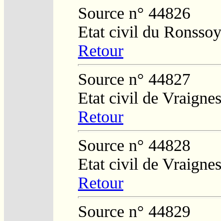
Source n° 44826
Etat civil du Ronsso
Retour
Source n° 44827
Etat civil de Vraigne
Retour
Source n° 44828
Etat civil de Vraigne
Retour
Source n° 44829