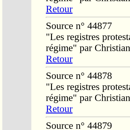
Retour
Source n° 44877
"Les registres protest
régime" par Christi
Retour
Source n° 44878
"Les registres protest
régime" par Christi
Retour
Source n° 44879