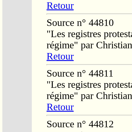
Retour
Source n° 44810
"Les registres protest
régime" par Christi
Retour
Source n° 44811
"Les registres protest
régime" par Christi
Retour
Source n° 44812