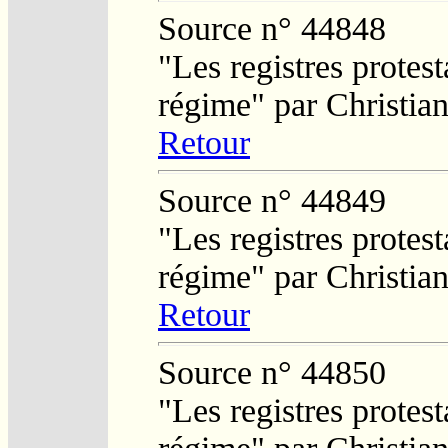
Source n° 44848
"Les registres protest
régime" par Christi
Retour
Source n° 44849
"Les registres protest
régime" par Christi
Retour
Source n° 44850
"Les registres protest