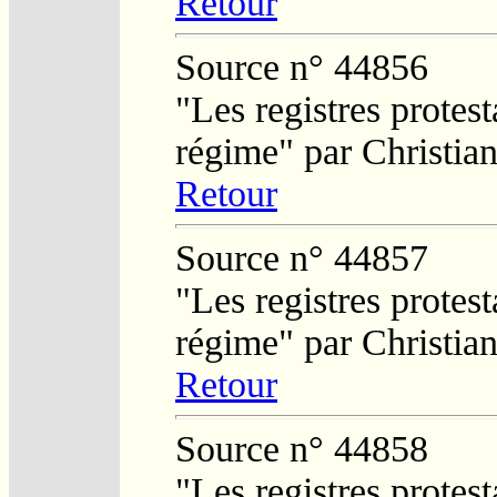
Retour
Source n° 44856
"Les registres protest
régime" par Christi
Retour
Source n° 44857
"Les registres protest
régime" par Christi
Retour
Source n° 44858
"Les registres protest