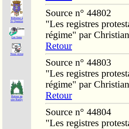
Source n° 44802
Réforme á
"Les registres protest
St Quentin
régime" par Christi
Les liens
Retour
Nous écrire
Source n° 44803
"Les registres protest
régime" par Christi
Retour
Retour au
site Rœlly
Source n° 44804
"Les registres protest