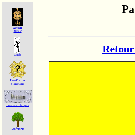
Pa
Accueil
du site
Retour 
L'idée
Identifier les
Protestants
Prénoms bibliques
Généalogie