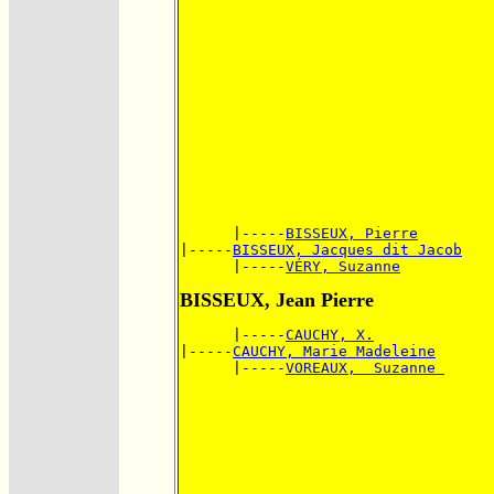
      |-----
BISSEUX, Pierre
|-----
BISSEUX, Jacques dit Jacob
      |-----
VÉRY, Suzanne
BISSEUX, Jean Pierre
      |-----
CAUCHY, X.
|-----
CAUCHY, Marie Madeleine
      |-----
VOREAUX,  Suzanne 