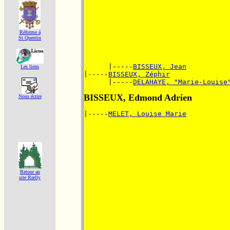
Réforme á
St Quentin
      |-----
BISSEUX, Jean
Les liens
|-----
BISSEUX, Zéphir
      |-----
DELAHAYE, "Marie-Louise
BISSEUX, Edmond Adrien
Nous écrire
|-----
MELET, Louise Marie
Retour au
site Rœlly