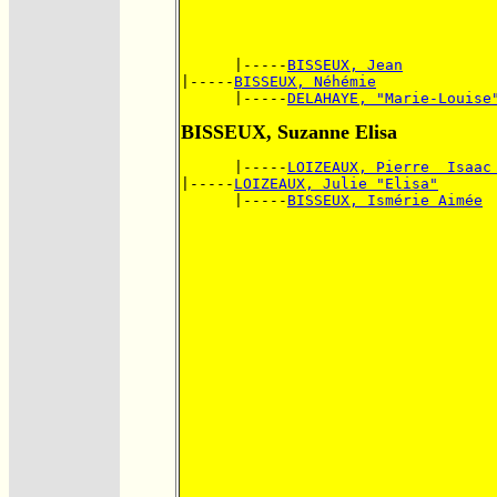
      |-----
BISSEUX, Jean
|-----
BISSEUX, Néhémie
      |-----
DELAHAYE, "Marie-Louise
BISSEUX, Suzanne Elisa
      |-----
LOIZEAUX, Pierre  Isaac
|-----
LOIZEAUX, Julie "Elisa"
      |-----
BISSEUX, Ismérie Aimée