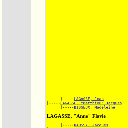
      |-----
LAGASSE, Jean
|-----
LAGASSE, "Matthieu" Jacques
      |-----
BISSEUX, Madeleine
LAGASSE, "Anne" Flavie
      |-----
DAUSSY, Jacques