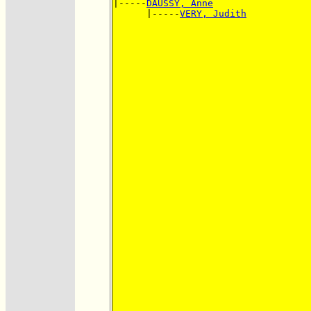
|-----
DAUSSY, Anne
      |-----
VERY, Judith