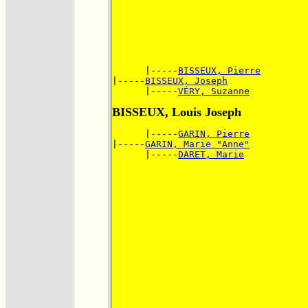
      |-----
BISSEUX, Pierre
|-----
BISSEUX, Joseph
      |-----
VÉRY, Suzanne
BISSEUX, Louis Joseph
      |-----
GARIN, Pierre
|-----
GARIN, Marie "Anne"
      |-----
DARET, Marie