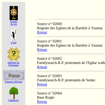
Accueil
Source n° 92000
du site
Registre des Eglises de la Barrière à Tournai
Retour
Source n° 92001
L'idée
Registre des Eglises de la Barrière à Tournai
Retour
Source n° 92002
Familysearch-R.P. protestants de l'Eglise wal
Identifier les
Protestants
Retour
Source n° 92003
Familysearch-R.P. protestants de Sedan
Prénoms bibliques
Retour
Source n° 92004
Base Roglo
Généalogie
Retour