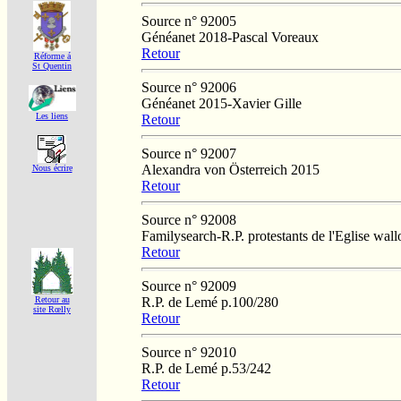
Source n° 92005
Généanet 2018-Pascal Voreaux
Retour
Réforme á
St Quentin
Source n° 92006
Généanet 2015-Xavier Gille
Les liens
Retour
Source n° 92007
Alexandra von Österreich 2015
Nous écrire
Retour
Source n° 92008
Familysearch-R.P. protestants de l'Eglise wal
Retour
Source n° 92009
R.P. de Lemé p.100/280
Retour au
site Rœlly
Retour
Source n° 92010
R.P. de Lemé p.53/242
Retour