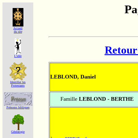
Pa
Accueil
du site
Retour 
L'idée
LEBLOND, Daniel
Identifier les
Protestants
Famille
LEBLOND - BERTHE
Prénoms bibliques
Généalogie