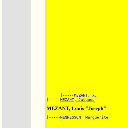
      |-----
MEZANT, X.
|-----
MEZANT, Jacques
MEZANT, Louis "Joseph"
|-----
MENNESSON, Marguerite