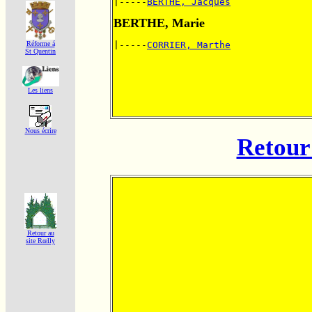
|-----
BERTHE, Jacques
BERTHE, Marie
Réforme á
|-----
CORRIER, Marthe
St Quentin
Les liens
Nous écrire
Retour 
Retour au
site Rœlly