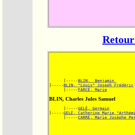
Retour 
      |-----
BLIN,  Benjamin 
|-----
BLIN, "Louis" Joseph Frédéric
      |-----
FARCÉ, Marie
BLIN, Charles Jules Samuel
      |-----
GELÉ, Germain
|-----
GELÉ, Catherine Marie "Arthém
      |-----
CARRÉ, Marie Josèphe Pe