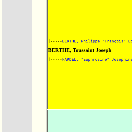
|-----
BERTHE, Philippe "François" L
BERTHE, Toussaint Joseph
|-----
FARDEL, "Euphrosine" Joséphin