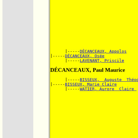
      |-----
DÉCANCEAUX, Appolos
|-----
DÉCANCEAUX, Osée
      |-----
LAVENANT, Priscile
DÉCANCEAUX, Paul Maurice
      |-----
BISSEUX,  Auguste  Théo
|-----
BISSEUX, Marie Claire
      |-----
WATIER, Aurore  Claire 