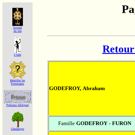
Pa
Accueil
du site
Retour 
L'idée
Identifier les
Protestants
GODEFROY, Abraham
Prénoms bibliques
Famille
GODEFROY - FURON
Généalogie