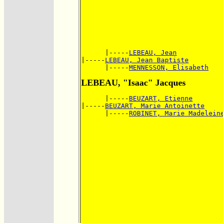
      |-----
LEBEAU, Jean
|-----
LEBEAU, Jean Baptiste
      |-----
MENNESSON, Elisabeth
LEBEAU, "Isaac" Jacques
      |-----
BEUZART, Etienne
|-----
BEUZART, Marie Antoinette
      |-----
ROBINET, Marie Madelein