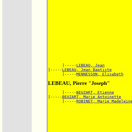
      |-----
LEBEAU, Jean
|-----
LEBEAU, Jean Baptiste
      |-----
MENNESSON, Elisabeth
LEBEAU, Pierre "Joseph"
      |-----
BEUZART, Etienne
|-----
BEUZART, Marie Antoinette
      |-----
ROBINET, Marie Madelein