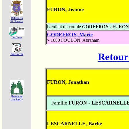
FURON, Jeanne
Réforme á
St Quentin
L'enfant du couple
GODEFROY - FURON
GODEFROY, Marie
Les liens
× 1680
FOULON, Abraham
Retour 
Nous écrire
FURON, Jonathan
Retour au
site Rœlly
Famille
FURON - LESCARNELL
LESCARNELLE, Barbe