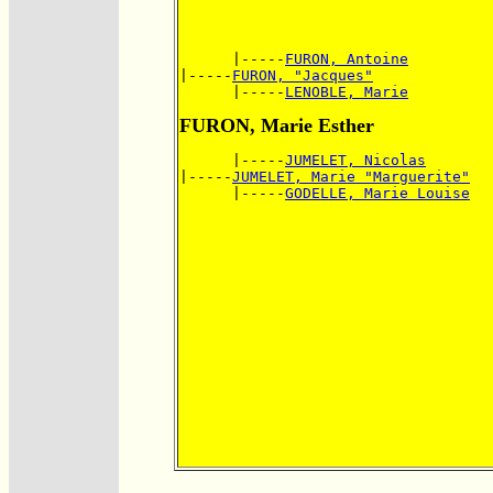
      |-----
FURON, Antoine
|-----
FURON, "Jacques"
      |-----
LENOBLE, Marie
FURON, Marie Esther
      |-----
JUMELET, Nicolas
|-----
JUMELET, Marie "Marguerite"
      |-----
GODELLE, Marie Louise