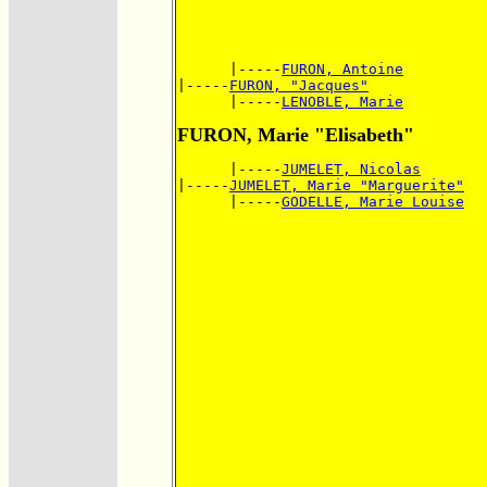
      |-----
FURON, Antoine
|-----
FURON, "Jacques"
      |-----
LENOBLE, Marie
FURON, Marie "Elisabeth"
      |-----
JUMELET, Nicolas
|-----
JUMELET, Marie "Marguerite"
      |-----
GODELLE, Marie Louise