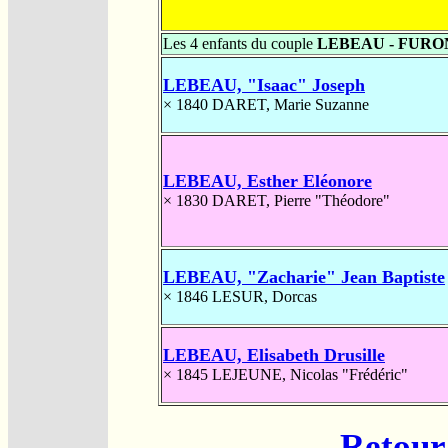
Les 4 enfants du couple
LEBEAU - FURO
LEBEAU, "Isaac" Joseph
× 1840
DARET, Marie Suzanne
LEBEAU, Esther Eléonore
× 1830
DARET, Pierre "Théodore"
LEBEAU, "Zacharie" Jean Baptiste
× 1846
LESUR, Dorcas
LEBEAU, Elisabeth Drusille
× 1845
LEJEUNE, Nicolas "Frédéric"
Retour 