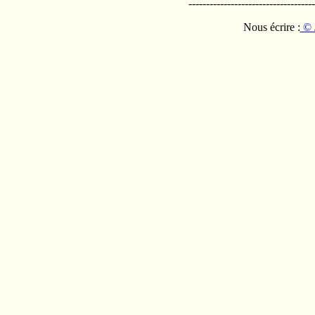
------------------------------------
Nous écrire :
© 