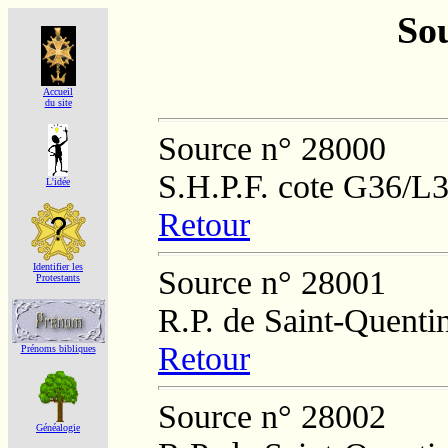
Sou
Accueil
du site
Source n° 28000
S.H.P.F. cote G36/L
L'idée
Retour
Identifier les
Source n° 28001
Protestants
R.P. de Saint-Quenti
Retour
Prénoms bibliques
Source n° 28002
Généalogie