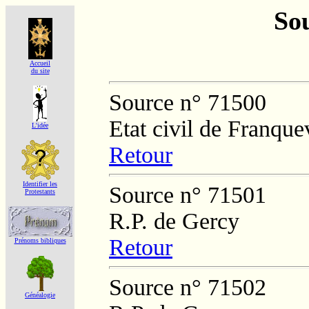
Sou
Accueil
du site
Source n° 71500
Etat civil de Franquev
L'idée
Retour
Identifier les
Source n° 71501
Protestants
R.P. de Gercy
Retour
Prénoms bibliques
Source n° 71502
Généalogie