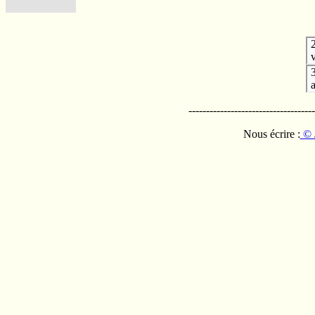
v
------------------------------------
Nous écrire :
© 