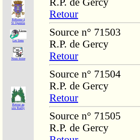
R.P. de Gercy
Retour
Réforme á
St Quentin
Source n° 71503
R.P. de Gercy
Les liens
Retour
Nous écrire
Source n° 71504
R.P. de Gercy
Retour
Retour au
site Rœlly
Source n° 71505
R.P. de Gercy
Retour