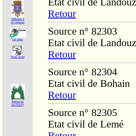
Etat civil de Landouz
Retour
Réforme á
St Quentin
Source n° 82303
Etat civil de Landouz
Les liens
Retour
Nous écrire
Source n° 82304
Etat civil de Bohain
Retour
Retour au
site Rœlly
Source n° 82305
Etat civil de Lemé
Retour