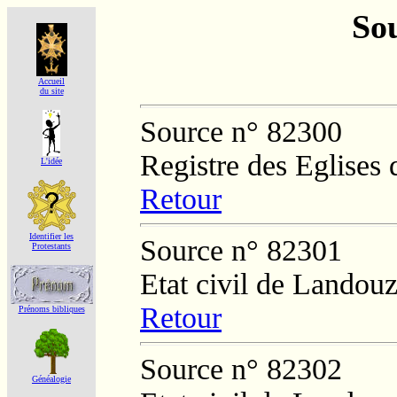
Sou
Accueil
du site
Source n° 82300
Registre des Eglises 
L'idée
Retour
Identifier les
Source n° 82301
Protestants
Etat civil de Landouz
Retour
Prénoms bibliques
Source n° 82302
Généalogie