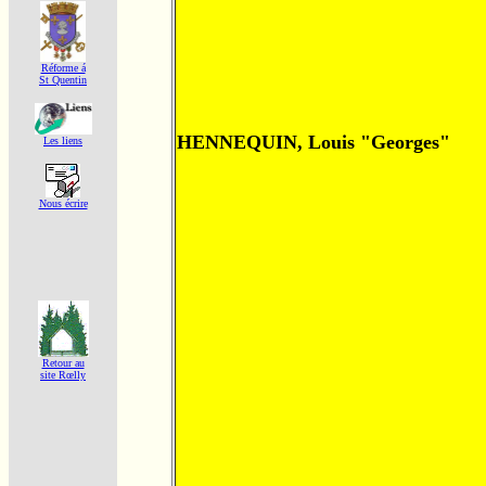
Réforme á
St Quentin
HENNEQUIN, Louis "Georges"
Les liens
Nous écrire
Retour au
site Rœlly