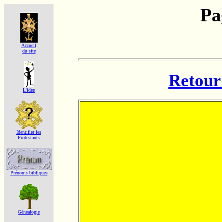
Pa
Accueil
du site
Retour 
L'idée
Identifier les
Protestants
Prénoms bibliques
Généalogie