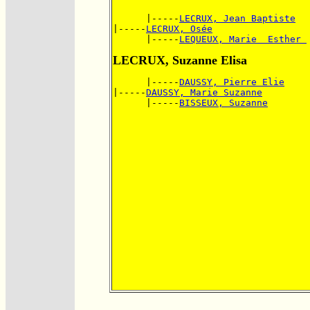
      |-----
LECRUX, Jean Baptiste
|-----
LECRUX, Osée
      |-----
LEQUEUX, Marie  Esther 
LECRUX, Suzanne Elisa
      |-----
DAUSSY, Pierre Elie
|-----
DAUSSY, Marie Suzanne
      |-----
BISSEUX, Suzanne