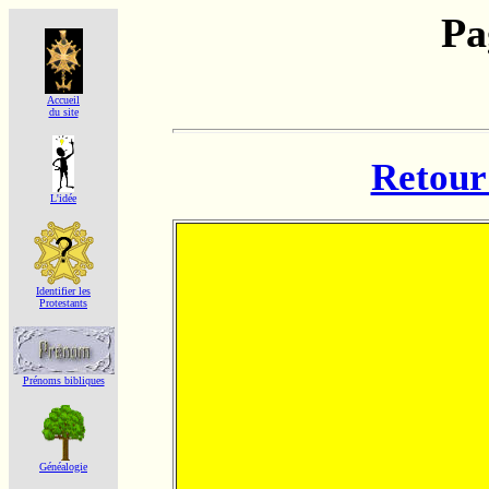
Pa
Accueil
du site
Retour 
L'idée
Identifier les
Protestants
Prénoms bibliques
Généalogie