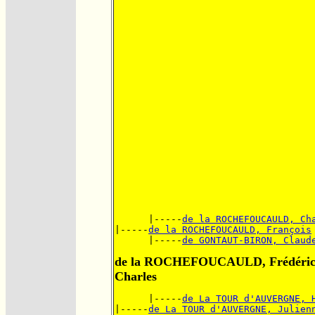
      |-----
de la ROCHEFOUCAULD, Ch
|-----
de la ROCHEFOUCAULD, François
      |-----
de GONTAUT-BIRON, Claud
de la ROCHEFOUCAULD, Frédéri
Charles
      |-----
de La TOUR d'AUVERGNE, 
|-----
de La TOUR d'AUVERGNE, Julien