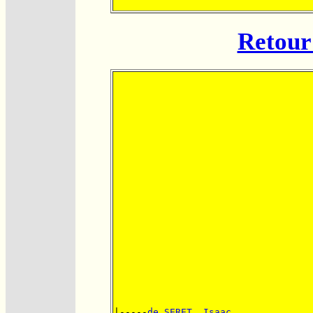
Retour 
|-----
de SERET, Isaac