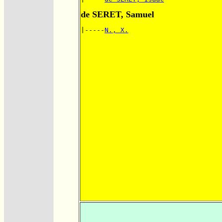
de SERET, Samuel
|-----
N., X.