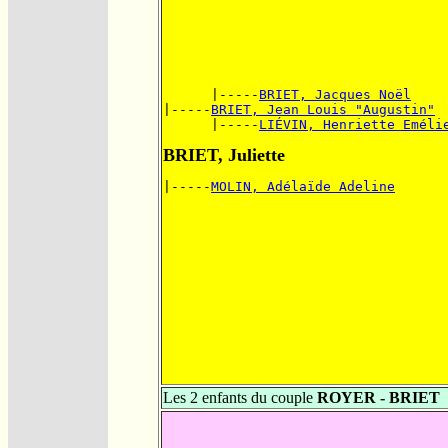
      |-----
BRIET, Jacques Noël
|-----
BRIET, Jean Louis "Augustin"
      |-----
LIÉVIN, Henriette Eméli
BRIET, Juliette
|-----
MOLIN, Adélaïde Adeline
Les 2 enfants du couple
ROYER - BRIET