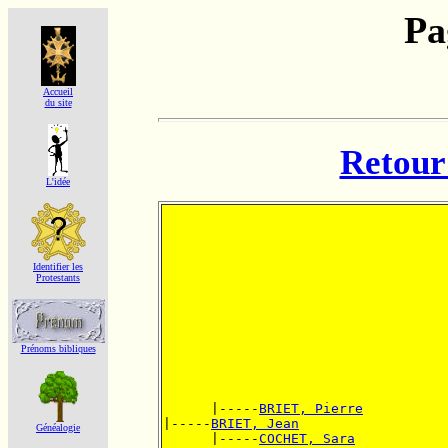
Pa
Accueil
du site
Retour 
L'idée
Identifier les
Protestants
Prénoms bibliques
      |-----
BRIET, Pierre
|-----
BRIET, Jean
Généalogie
      |-----
COCHET, Sara