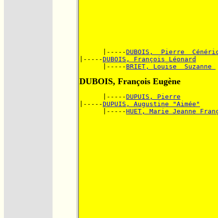
      |-----
DUBOIS,  Pierre  Cénéri
|-----
DUBOIS, François Léonard
      |-----
BRIET, Louise  Suzanne 
DUBOIS, François Eugène
      |-----
DUPUIS, Pierre
|-----
DUPUIS, Augustine "Aimée"
      |-----
HUET, Marie Jeanne Fran