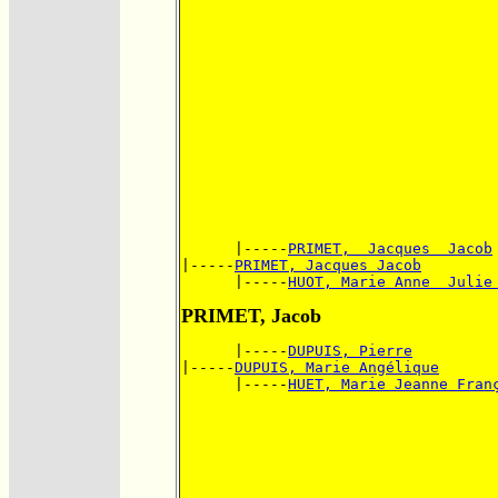
      |-----
PRIMET,  Jacques  Jacob
|-----
PRIMET, Jacques Jacob
      |-----
HUOT, Marie Anne  Julie
PRIMET, Jacob
      |-----
DUPUIS, Pierre
|-----
DUPUIS, Marie Angélique
      |-----
HUET, Marie Jeanne Fran