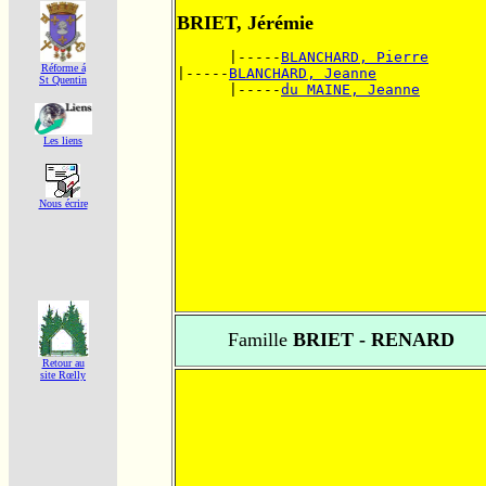
BRIET, Jérémie
      |-----
BLANCHARD, Pierre
Réforme á
|-----
BLANCHARD, Jeanne
St Quentin
      |-----
du MAINE, Jeanne
Les liens
Nous écrire
Famille
BRIET - RENARD
Retour au
site Rœlly