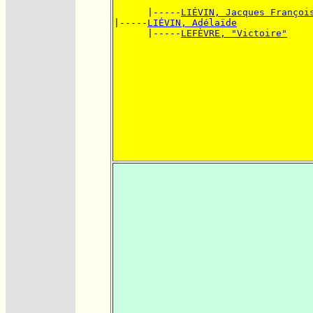
      |-----
LIÉVIN, Jacques Françoi
|-----
LIÉVIN, Adélaïde
      |-----
LEFÈVRE, "Victoire"