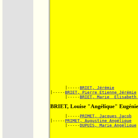
      |-----
BRIET, Jérémie
|-----
BRIET, Pierre Etienne Jérémie
      |-----
BRIET, Marie  Elisabeth
BRIET, Louise "Angélique" Eugéni
      |-----
PRIMET, Jacques Jacob
|-----
PRIMET, Augustine Angélique
      |-----
DUPUIS, Marie Angélique