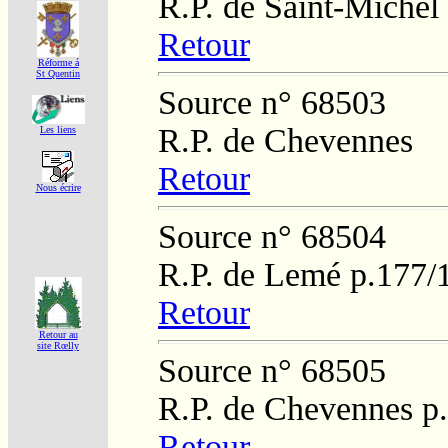
R.P. de Saint-Michel
Retour
Réforme á
St Quentin
Source n° 68503
R.P. de Chevennes
Les liens
Retour
Nous écrire
Source n° 68504
R.P. de Lemé p.177/
Retour
Retour au
site Rœlly
Source n° 68505
R.P. de Chevennes p
Retour