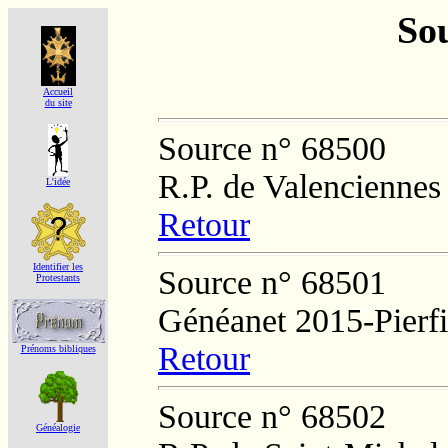
Sou
Accueil
du site
Source n° 68500
R.P. de Valenciennes
L'idée
Retour
Identifier les
Source n° 68501
Protestants
Généanet 2015-Pierfi
Retour
Prénoms bibliques
Source n° 68502
Généalogie