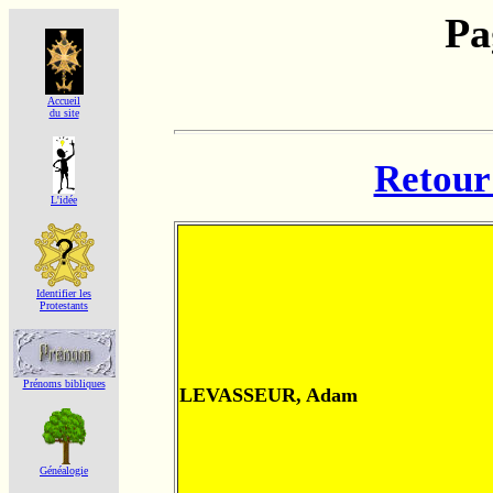
Pa
Accueil
du site
Retour 
L'idée
Identifier les
Protestants
Prénoms bibliques
LEVASSEUR, Adam
Généalogie