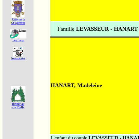
Réforme á
St Quentin
Famille
LEVASSEUR - HANART
Les liens
Nous écrire
HANART, Madeleine
Retour au
site Rœlly
L'enfant du couple
LEVASSEUR - HANA