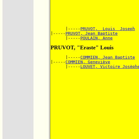
      |-----
PRUVOT,  Louis  Joseph
|-----
PRUVOT, Jean Baptiste
      |-----
POULAIN, Anne
PRUVOT, "Eraste" Louis
      |-----
COMMIEN, Jean Baptiste
|-----
COMMIEN, Geneviève
      |-----
LOUVET, Victoire Josèph