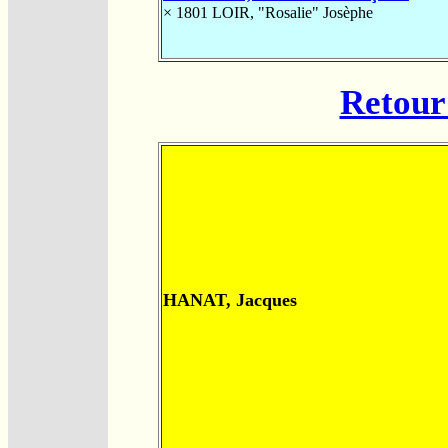
× 1801
LOIR, "Rosalie" Josèphe
Retour 
HANAT, Jacques