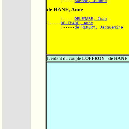
      |-----
SOMBRE, Jeanne
de HANE, Anne
      |-----
DELEMARE, Jean
|-----
DELEMARE, Anne
      |-----
de REMERY, Jacquemine
L'enfant du couple
LOFFROY - de HANE