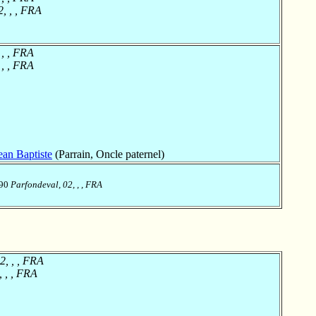
, , , FRA
 , , FRA
 , , FRA
n Baptiste
(Parrain, Oncle paternel)
790
Parfondeval, 02, , , FRA
2, , , FRA
, , , FRA