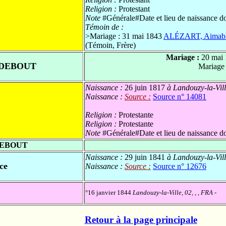
Religion :
Protestant
Note
#Générale#Date et lieu de naissance d
Témoin de :
>
Mariage : 31 mai 1843
ALÉZART, Aimabl
(Témoin, Frère)
Mariage :
20 mai
 DEBOUT
Mariage
Naissance :
26 juin 1817
à Landouzy-la-Vill
Naissance :
Source :
Source n° 14081
Religion :
Protestante
Religion :
Protestante
Note
#Générale#Date et lieu de naissance do
DEBOUT
Naissance :
29 juin 1841
à Landouzy-la-Vill
ce
Naissance :
Source :
Source n° 12676
°16 janvier 1844
Landouzy-la-Ville, 02, , , FRA
-
Retour à la page principale