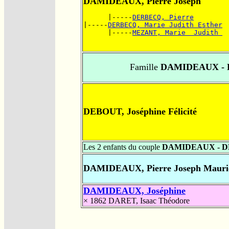
DAMIDEAUX, Pierre Joseph
      |-----
DERBECQ, Pierre
|-----
DERBECQ, Marie Judith Esther
      |-----
MEZANT, Marie  Judith 
Famille
DAMIDEAUX -
DEBOUT, Joséphine Félicité
Les 2 enfants du couple
DAMIDEAUX - 
DAMIDEAUX, Pierre Joseph Mauri
DAMIDEAUX, Joséphine
× 1862
DARET, Isaac Théodore