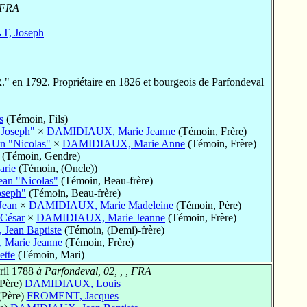
, FRA
, Joseph
R." en 1792. Propriétaire en 1826 et bourgeois de Parfondeval
s
(Témoin, Fils)
Joseph"
×
DAMIDIAUX, Marie Jeanne
(Témoin, Frère)
 "Nicolas"
×
DAMIDIAUX, Marie Anne
(Témoin, Frère)
(Témoin, Gendre)
rie
(Témoin, (Oncle))
n "Nicolas"
(Témoin, Beau-frère)
oseph"
(Témoin, Beau-frère)
ean
×
DAMIDIAUX, Marie Madeleine
(Témoin, Père)
César
×
DAMIDIAUX, Marie Jeanne
(Témoin, Frère)
ean Baptiste
(Témoin, (Demi)-frère)
Marie Jeanne
(Témoin, Frère)
tte
(Témoin, Mari)
ril 1788
à Parfondeval, 02, , , FRA
Père)
DAMIDIAUX, Louis
(Père)
FROMENT, Jacques