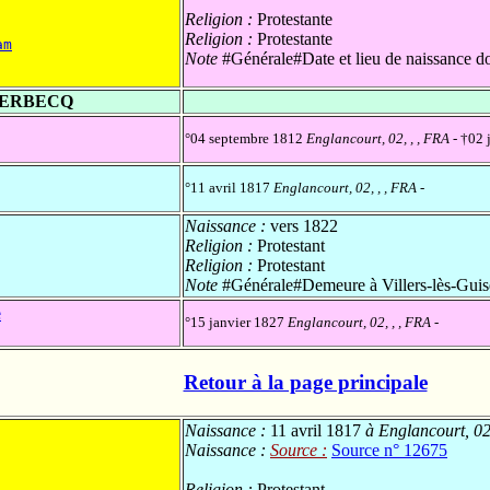
Religion :
Protestante
Religion :
Protestante
am
Note
#Générale#Date et lieu de naissance do
DERBECQ
°04 septembre 1812
Englancourt, 02, , , FRA
- †02 
°11 avril 1817
Englancourt, 02, , , FRA
-
Naissance :
vers 1822
Religion :
Protestant
Religion :
Protestant
Note
#Générale#Demeure à Villers-lès-Guis
e
°15 janvier 1827
Englancourt, 02, , , FRA
-
Retour à la page principale
Naissance :
11 avril 1817
à Englancourt, 02
Naissance :
Source :
Source n° 12675
Religion :
Protestant