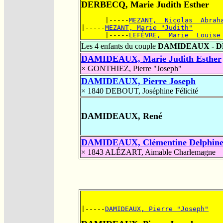
DERBECQ, Marie Judith Esther
      |-----
MEZANT,  Nicolas  Abrah
|-----
MEZANT, Marie "Judith"
      |-----
LEFÈVRE,  Marie  Louise
Les 4 enfants du couple
DAMIDEAUX - 
DAMIDEAUX, Marie Judith Esther
×
GONTHIEZ, Pierre "Joseph"
DAMIDEAUX, Pierre Joseph
× 1840
DEBOUT, Joséphine Félicité
DAMIDEAUX, René
DAMIDEAUX, Clémentine Delphin
× 1843
ALÉZART, Aimable Charlemagne
|-----
DAMIDEAUX, Pierre "Joseph"