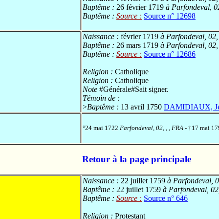
Baptême :
26 février 1719
à Parfondeval, 02
Baptême :
Source :
Source n° 12698
Naissance :
février 1719
à Parfondeval, 02,
Baptême :
26 mars 1719
à Parfondeval, 02,
Baptême :
Source :
Source n° 12686
Religion :
Catholique
Religion :
Catholique
Note
#Générale#Sait signer.
Témoin de :
>
Baptême :
13 avril 1750
DAMIDIAUX, Jea
°24 mai 1722
Parfondeval, 02, , , FRA
- †17 mai 1
Retour à la page principale
Naissance :
22 juillet 1759
à Parfondeval, 0
Baptême :
22 juillet 1759
à Parfondeval, 02
Baptême :
Source :
Source n° 646
Religion :
Protestant