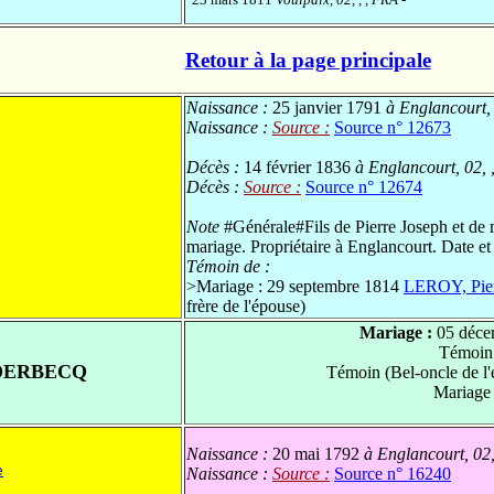
Retour à la page principale
Naissance :
25 janvier 1791
à Englancourt, 
Naissance :
Source :
Source n° 12673
Décès :
14 février 1836
à Englancourt, 02, 
Décès :
Source :
Source n° 12674
Note
#Générale#Fils de Pierre Joseph et de 
mariage. Propriétaire à Englancourt. Date et 
Témoin de :
>
Mariage : 29 septembre 1814
LEROY, Pier
frère de l'épouse)
Mariage :
05 déce
Témoin
DERBECQ
Témoin (Bel-oncle de l
Mariage
Naissance :
20 mai 1792
à Englancourt, 02,
e
Naissance :
Source :
Source n° 16240