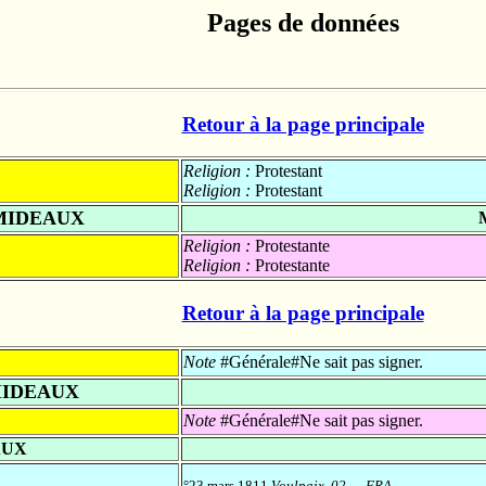
Pages de données
Retour à la page principale
Religion :
Protestant
Religion :
Protestant
MIDEAUX
Religion :
Protestante
Religion :
Protestante
Retour à la page principale
Note
#Générale#Ne sait pas signer.
MIDEAUX
Note
#Générale#Ne sait pas signer.
AUX
°23 mars 1811
Voulpaix, 02, , , FRA
-