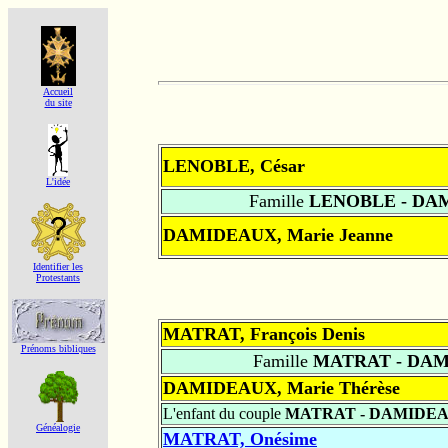
Accueil
du site
LENOBLE, César
L'idée
Famille
LENOBLE - DA
DAMIDEAUX, Marie Jeanne
Identifier les
Protestants
MATRAT, François Denis
Prénoms bibliques
Famille
MATRAT - DA
DAMIDEAUX, Marie Thérèse
L'enfant du couple
MATRAT - DAMIDE
Généalogie
MATRAT, Onésime