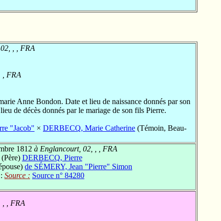
02, , , FRA
, , FRA
marie Anne Bondon. Date et lieu de naissance donnés par son
lieu de décès donnés par le mariage de son fils Pierre.
re "Jacob"
×
DERBECQ, Marie Catherine
(Témoin, Beau-
mbre 1812
à Englancourt, 02, , , FRA
 (Père)
DERBECQ, Pierre
'épouse)
de SÉMERY, Jean "Pierre" Simon
 :
Source :
Source n° 84280
 , , FRA