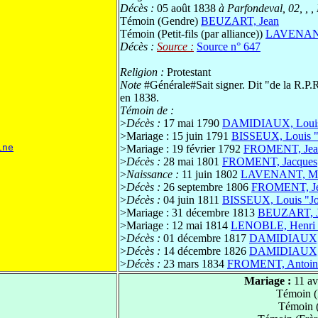
Décès :
05 août 1838
à Parfondeval, 02, , 
Témoin (Gendre)
BEUZART, Jean
Témoin (Petit-fils (par alliance))
LAVENANT
Décès :
Source :
Source n° 647
Religion :
Protestant
Note
#Générale#Sait signer. Dit "de la R.P.
en 1838.
Témoin de :
>
Décès :
17 mai 1790
DAMIDIAUX, Loui
>
Mariage : 15 juin 1791
BISSEUX, Louis "
ine
>
Mariage : 19 février 1792
FROMENT, Jean
>
Décès :
28 mai 1801
FROMENT, Jacques
>
Naissance :
11 juin 1802
LAVENANT, Ma
>
Décès :
26 septembre 1806
FROMENT, Jea
>
Décès :
04 juin 1811
BISSEUX, Louis "J
>
Mariage : 31 décembre 1813
BEUZART, J
>
Mariage : 12 mai 1814
LENOBLE, Henri 
>
Décès :
01 décembre 1817
DAMIDIAUX, J
>
Décès :
14 décembre 1826
DAMIDIAUX, 
>
Décès :
23 mars 1834
FROMENT, Antoine
Mariage :
11 av
Témoin (
Témoin 