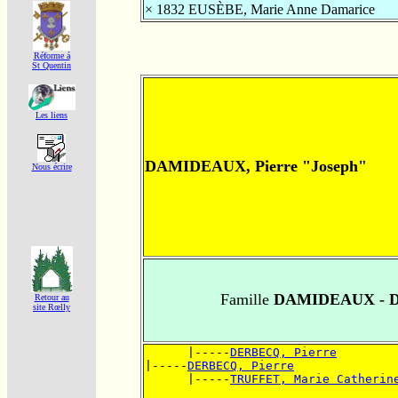
× 1832
EUSÈBE, Marie Anne Damarice
Réforme á
St Quentin
Les liens
DAMIDEAUX, Pierre "Joseph"
Nous écrire
Famille
DAMIDEAUX - 
Retour au
site Rœlly
      |-----
DERBECQ, Pierre
|-----
DERBECQ, Pierre
      |-----
TRUFFET, Marie Catherin