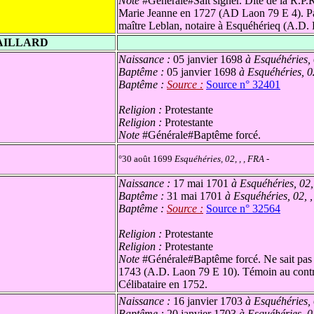
Note
#Générale#Sait signer. Dite de la R.P.R
Marie Jeanne en 1727 (AD Laon 79 E 4). Pa
maître Leblan, notaire à Esquéhérieq (A.D.
AILLARD
Naissance :
05 janvier 1698
à Esquéhéries, 
Baptême :
05 janvier 1698
à Esquéhéries, 0
Baptême :
Source :
Source n° 32401
Religion :
Protestante
Religion :
Protestante
Note
#Générale#Baptême forcé.
°30 août 1699
Esquéhéries, 02, , , FRA
-
Naissance :
17 mai 1701
à Esquéhéries, 02,
Baptême :
31 mai 1701
à Esquéhéries, 02, 
Baptême :
Source :
Source n° 32564
Religion :
Protestante
Religion :
Protestante
Note
#Générale#Baptême forcé. Ne sait pas 
1743 (A.D. Laon 79 E 10). Témoin au contr
Célibataire en 1752.
Naissance :
16 janvier 1703
à Esquéhéries, 
Baptême :
20 janvier 1703
à Esquéhéries, 0