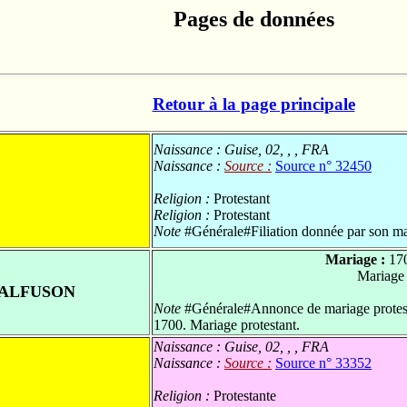
Pages de données
Retour à la page principale
Naissance :
Guise, 02, , , FRA
Naissance :
Source :
Source n° 32450
Religion :
Protestant
Religion :
Protestant
Note
#Générale#Filiation donnée par son mar
Mariage :
17
Mariage
MALFUSON
Note
#Générale#Annonce de mariage protestan
1700. Mariage protestant.
Naissance :
Guise, 02, , , FRA
Naissance :
Source :
Source n° 33352
Religion :
Protestante