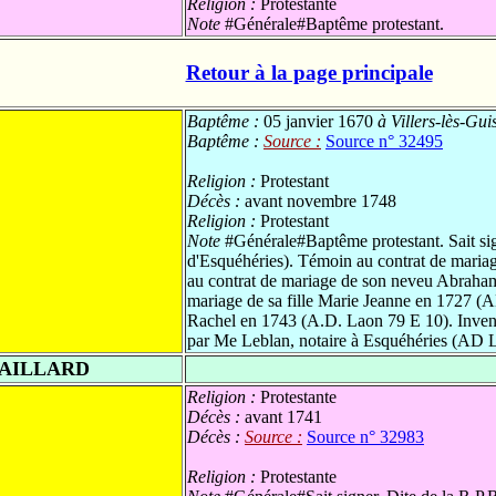
Religion :
Protestante
Note
#Générale#Baptême protestant.
Retour à la page principale
Baptême :
05 janvier 1670
à Villers-lès-Gui
Baptême :
Source :
Source n° 32495
Religion :
Protestant
Décès :
avant novembre 1748
Religion :
Protestant
Note
#Générale#Baptême protestant. Sait sig
d'Esquéhéries). Témoin au contrat de mari
au contrat de mariage de son neveu Abrah
mariage de sa fille Marie Jeanne en 1727 (A
Rachel en 1743 (A.D. Laon 79 E 10). Invent
par Me Leblan, notaire à Esquéhéries (AD 
MAILLARD
Religion :
Protestante
Décès :
avant 1741
Décès :
Source :
Source n° 32983
Religion :
Protestante