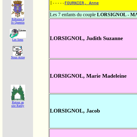
|-----
FOURNIER, Anne
Les 7 enfants du couple
LORSIGNOL - 
Réforme á
St Quentin
LORSIGNOL, Judith Suzanne
Les liens
Nous écrire
LORSIGNOL, Marie Madeleine
Retour au
site Rœlly
LORSIGNOL, Jacob