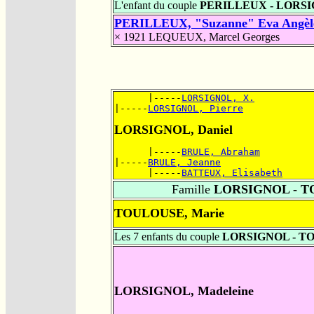
L'enfant du couple
PERILLEUX - LORS
PERILLEUX, "Suzanne" Eva Angèl
× 1921
LEQUEUX, Marcel Georges
      |-----
LORSIGNOL, X.
|-----
LORSIGNOL, Pierre
LORSIGNOL, Daniel
      |-----
BRULE, Abraham
|-----
BRULE, Jeanne
      |-----
BATTEUX, Elisabeth
Famille
LORSIGNOL - 
TOULOUSE, Marie
Les 7 enfants du couple
LORSIGNOL - T
LORSIGNOL, Madeleine