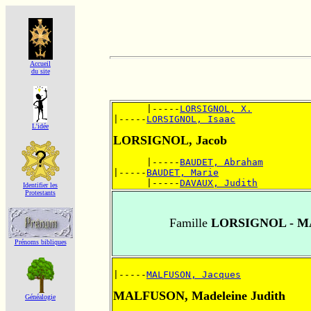
Accueil
du site
      |-----
LORSIGNOL, X.
|-----
LORSIGNOL, Isaac
L'idée
LORSIGNOL, Jacob
      |-----
BAUDET, Abraham
|-----
BAUDET, Marie
      |-----
DAVAUX, Judith
Identifier les
Protestants
Famille
LORSIGNOL - 
Prénoms bibliques
|-----
MALFUSON, Jacques
MALFUSON, Madeleine Judith
Généalogie