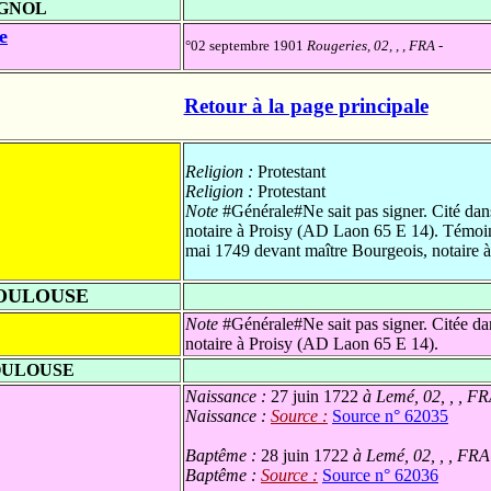
IGNOL
e
°02 septembre 1901
Rougeries, 02, , , FRA
-
Retour à la page principale
Religion :
Protestant
Religion :
Protestant
Note
#Générale#Ne sait pas signer. Cité dan
notaire à Proisy (AD Laon 65 E 14). Témoin
mai 1749 devant maître Bourgeois, notaire
TOULOUSE
Note
#Générale#Ne sait pas signer. Citée da
notaire à Proisy (AD Laon 65 E 14).
OULOUSE
Naissance :
27 juin 1722
à Lemé, 02, , , F
Naissance :
Source :
Source n° 62035
Baptême :
28 juin 1722
à Lemé, 02, , , FRA
Baptême :
Source :
Source n° 62036