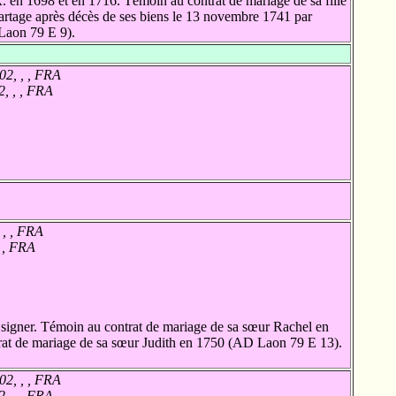
. en 1698 et en 1716. Témoin au contrat de mariage de sa fille
rtage après décès de ses biens le 13 novembre 1741 par
 Laon 79 E 9).
02, , , FRA
2, , , FRA
 , , FRA
, , FRA
signer. Témoin au contrat de mariage de sa sœur Rachel en
at de mariage de sa sœur Judith en 1750 (AD Laon 79 E 13).
02, , , FRA
2, , , FRA