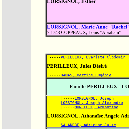
LORSIGNOL, Esther
LORSIGNOL, Marie Anne "Rachel
× 1743
COPPEAUX, Louis "Abraham"
|-----
PERILLEUX, Evariste Clodomir
PERILLEUX, Jules Désiré
|-----
DAMAS, Bertine Eugénie
Famille
PERILLEUX - L
      |-----
LORSIGNOL, Joseph
|-----
LORSIGNOL, Joseph Alexandre
      |-----
MONCLÈRE, Armantine
LORSIGNOL, Athanaïse Angèle Adr
|-----
SALANDRE, Adrienne Julie