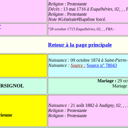
Religion :
Protestante
Décès :
13 mai 1716
à Esquéhéries, 02, , ,
Religion :
Protestante
Note
#Générale#Baptême forcé.
"
°29 octobre 1715
Esquéhéries, 02, , , FRA
-
Retour à la page principale
Naissance :
09 octobre 1874
à Saint-Pierre-
Naissance :
Source :
Source n° 78043
Mariage :
29 oc
ORSIGNOL
Mariage
Naissance :
21 août 1882
à Audigny, 02, , 
Religion :
Protestante
ienne
Religion :
Protestante