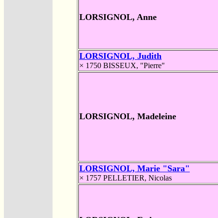
LORSIGNOL, Anne
LORSIGNOL, Judith
× 1750
BISSEUX, "Pierre"
LORSIGNOL, Madeleine
LORSIGNOL, Marie "Sara"
× 1757
PELLETIER, Nicolas