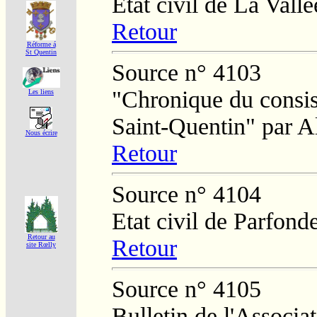
Etat civil de La Vall
Retour
Réforme á
St Quentin
Source n° 4103
"Chronique du consist
Les liens
Saint-Quentin" par A
Nous écrire
Retour
Source n° 4104
Etat civil de Parfond
Retour au
Retour
site Rœlly
Source n° 4105
Bulletin de l'Associa