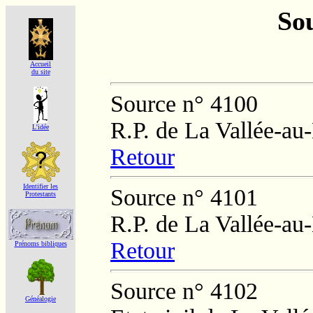
Sou
Accueil
du site
Source n° 4100
R.P. de La Vallée-au
L'idée
Retour
Identifier les
Source n° 4101
Protestants
R.P. de La Vallée-au
Retour
Prénoms bibliques
Source n° 4102
Généalogie