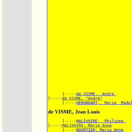
      |-----
de VISME,  André 
|-----
de VISME, "André"
      |-----
HÉRONDART,  Marie  Made
de VISME, Jean Louis
      |-----
MALIVOIRE,  Philippe 
|-----
MALIVOIRE, Marie Anne
      |-----
NOURTIER, Marie Anne