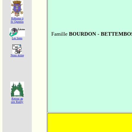
Réforme á
St Quentin
Famille
BOURDON - BETTEMBO
Les liens
Nous écrire
Retour au
site Rœlly