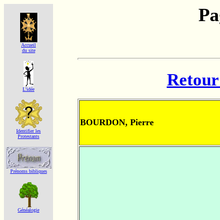
Pa
Accueil
du site
Retour 
L'idée
BOURDON, Pierre
Identifier les
Protestants
Prénoms bibliques
Généalogie