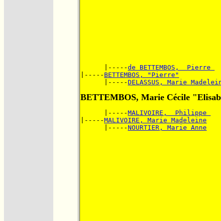
      |-----
de BETTEMBOS,  Pierre 
|-----
BETTEMBOS, "Pierre"
      |-----
DELASSUS, Marie Madelei
BETTEMBOS, Marie Cécile "Elisab
      |-----
MALIVOIRE,  Philippe 
|-----
MALIVOIRE, Marie Madeleine
      |-----
NOURTIER, Marie Anne