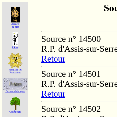
Sou
Accueil
du site
Source n° 14500
R.P. d'Assis-sur-Serr
L'idée
Retour
Identifier les
Source n° 14501
Protestants
R.P. d'Assis-sur-Serr
Retour
Prénoms bibliques
Source n° 14502
Généalogie