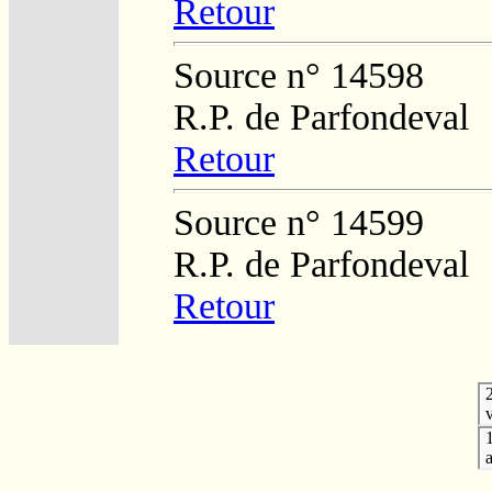
Retour
Source n° 14598
R.P. de Parfondeval
Retour
Source n° 14599
R.P. de Parfondeval
Retour
v