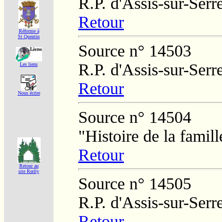
R.P. d'Assis-sur-Serr
Retour
Réforme á
St Quentin
Source n° 14503
R.P. d'Assis-sur-Serr
Les liens
Retour
Nous écrire
Source n° 14504
"Histoire de la fami
Retour
Retour au
site Rœlly
Source n° 14505
R.P. d'Assis-sur-Serr
Retour