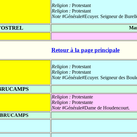
Religion :
Protestant
Religion :
Protestant
Note
#Générale#Ecuyer. Seigneur de Burell
d'OSTREL
Mar
Retour à la page principale
Religion :
Protestant
Religion :
Protestant
Note
#Générale#Ecuyer. Seigneur des Boule
 BRUCAMPS
Religion :
Protestante
Religion :
Protestante
Note
#Générale#Dame de Houdencourt.
e BRUCAMPS