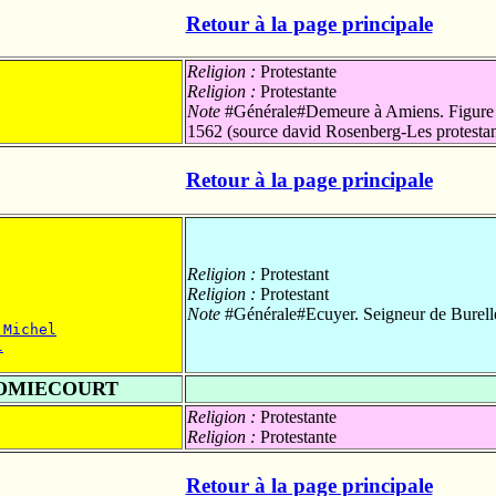
Retour à la page principale
Religion :
Protestante
Religion :
Protestante
Note
#Générale#Demeure à Amiens. Figure sur
1562 (source david Rosenberg-Les protesta
Retour à la page principale
Religion :
Protestant
Religion :
Protestant
Note
#Générale#Ecuyer. Seigneur de Burell
 Michel
l
GOMIECOURT
Religion :
Protestante
Religion :
Protestante
Retour à la page principale