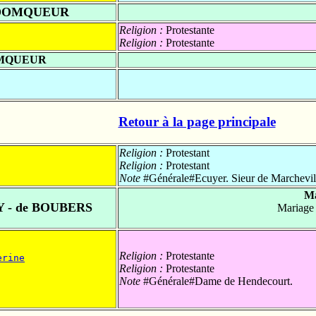
 DOMQUEUR
Religion :
Protestante
Religion :
Protestante
OMQUEUR
Retour à la page principale
Religion :
Protestant
Religion :
Protestant
Note
#Générale#Ecuyer. Sieur de Marchevill
Ma
 - de BOUBERS
Mariage
Religion :
Protestante
erine
Religion :
Protestante
Note
#Générale#Dame de Hendecourt.