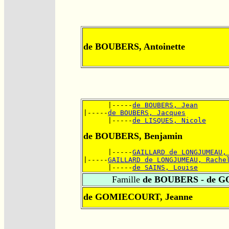
de BOUBERS, Antoinette
      |-----
de BOUBERS, Jean
|-----
de BOUBERS, Jacques
      |-----
de LISQUES, Nicole
de BOUBERS, Benjamin
      |-----
GAILLARD de LONGJUMEAU,
|-----
GAILLARD de LONGJUMEAU, Rache
      |-----
de SAINS, Louise
Famille
de BOUBERS - de 
de GOMIECOURT, Jeanne