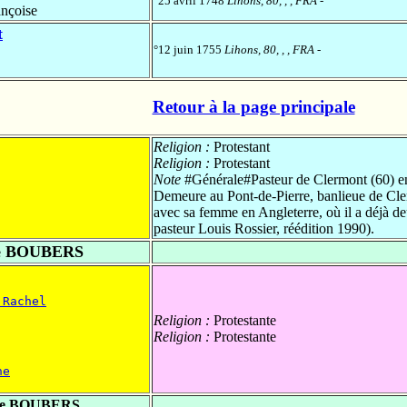
°25 avril 1748
Lihons, 80, , , FRA
-
nçoise
t
°12 juin 1755
Lihons, 80, , , FRA
-
Retour à la page principale
Religion :
Protestant
Religion :
Protestant
Note
#Générale#Pasteur de Clermont (60) en
Demeure au Pont-de-Pierre, banlieue de Cler
avec sa femme en Angleterre, où il a déjà deu
pasteur Louis Rossier, réédition 1990).
e BOUBERS
 Rachel
Religion :
Protestante
Religion :
Protestante
ne
de BOUBERS