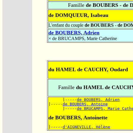
Famille
de BOUBERS - de
de DOMQUEUR, Isabeau
L'enfant du couple
de BOUBERS - de D
de BOUBERS, Adrien
×
de BRUCAMPS, Marie Catherine
du HAMEL de CAUCHY, Oudard
Famille
du HAMEL de CAUCHY
      |-----
de BOUBERS, Adrien
|-----
de BOUBERS, Antoine
      |-----
de BRUCAMPS, Marie Cath
de BOUBERS, Antoinette
|-----
d'AIGNEVILLE, Hélène