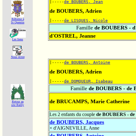
|-----
de BOUBERS, Jean
de BOUBERS, Adrien
Réforme á
|-----
de LISQUES, Nicole
St Quentin
Famille
de BOUBERS - 
d'OSTREL, Jeanne
Les liens
Nous écrire
|-----
de BOUBERS, Antoine
de BOUBERS, Adrien
|-----
de DOMQUEUR, Isabeau
Famille
de BOUBERS - de
de BRUCAMPS, Marie Catherine
Retour au
site Rœlly
Les 2 enfants du couple
de BOUBERS - d
de BOUBERS, Jacques
×
d'AIGNEVILLE, Anne
de BOUBERS, Antoine