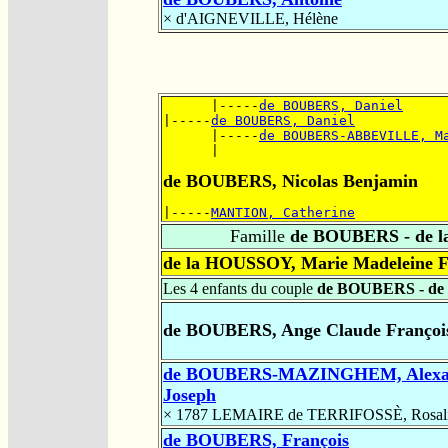
×
d'AIGNEVILLE, Hélène
      |-----
de BOUBERS, Daniel
|-----
de BOUBERS, Daniel
      |-----
de BOUBERS-ABBEVILLE, M
      |      
de BOUBERS, Nicolas Benjamin
|-----
MANTION, Catherine
Famille
de BOUBERS - de 
de la HOUSSOY, Marie Madeleine F
Les 4 enfants du couple
de BOUBERS - de
de BOUBERS, Ange Claude Françoi
de BOUBERS-MAZINGHEM, Alexan
Joseph
× 1787
LEMAIRE de TERRIFOSSÈ, Rosalie
de BOUBERS, François