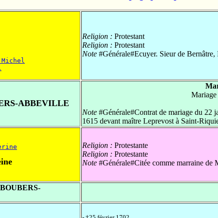
Religion :
Protestant
Religion :
Protestant
Note
#Générale#Ecuyer. Sieur de Bernâtre, 
 Michel
l
Mar
Mariage
BERS-ABBEVILLE
Note
#Générale#Contrat de mariage du 22 jan
1615 devant maître Leprevost à Saint-Riqui
Religion :
Protestante
erine
Religion :
Protestante
ine
Note
#Générale#Citée comme marraine de M
e BOUBERS-
- †25 février 1702