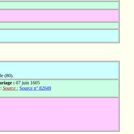
e (80).
riage :
07 juin 1605
 :
Source :
Source n° 82049