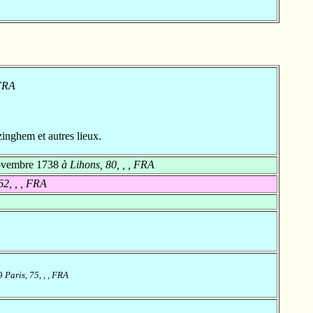
 FRA
nghem et autres lieux.
ovembre 1738
à Lihons, 80, , , FRA
62, , , FRA
19
Paris, 75, , , FRA