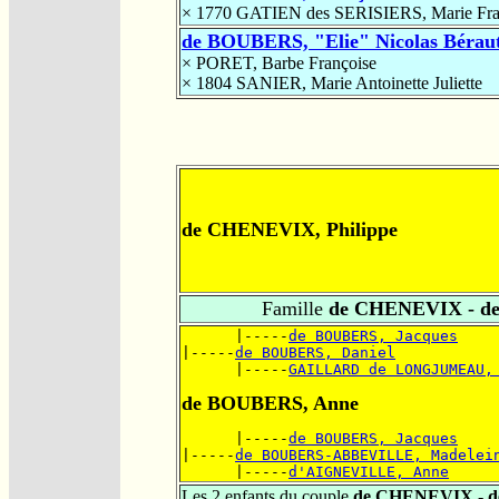
× 1770
GATIEN des SERISIERS, Marie Fra
de BOUBERS, "Elie" Nicolas Bérau
×
PORET, Barbe Françoise
× 1804
SANIER, Marie Antoinette Juliette
de CHENEVIX, Philippe
Famille
de CHENEVIX - d
      |-----
de BOUBERS, Jacques
|-----
de BOUBERS, Daniel
      |-----
GAILLARD de LONGJUMEAU,
de BOUBERS, Anne
      |-----
de BOUBERS, Jacques
|-----
de BOUBERS-ABBEVILLE, Madelei
      |-----
d'AIGNEVILLE, Anne
Les 2 enfants du couple
de CHENEVIX - 