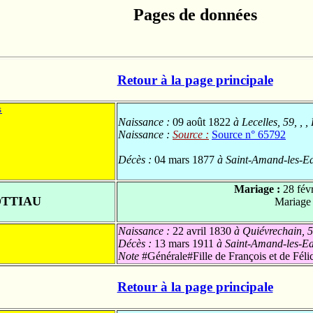
Pages de données
Retour à la page principale
s
Naissance :
09 août 1822
à Lecelles, 59, , 
Naissance :
Source :
Source n° 65792
Décès :
04 mars 1877
à Saint-Amand-les-Ea
Mariage :
28 fév
OTTIAU
Mariage
Naissance :
22 avril 1830
à Quiévrechain, 5
Décès :
13 mars 1911
à Saint-Amand-les-Ea
Note
#Générale#Fille de François et de Félic
Retour à la page principale