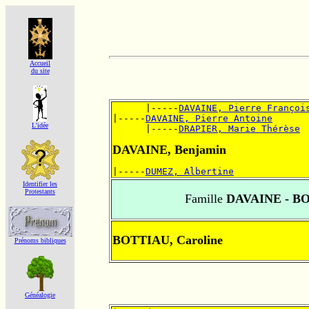
Accueil
du site
      |-----
DAVAINE, Pierre Françoi
|-----
DAVAINE, Pierre Antoine
L'idée
      |-----
DRAPIER, Marie Thérèse
DAVAINE, Benjamin
|-----
DUMEZ, Albertine
Identifier les
Protestants
Famille
DAVAINE - B
BOTTIAU, Caroline
Prénoms bibliques
Généalogie