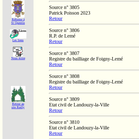
Source n° 3805
Patrick Poisson 2023
Retour
Réforme á
St Quentin
Source n° 3806
R.P. de Lemé
Les liens
Retour
Source n° 3807
Registre du bailliage de Foigny-Lemé
Nous écrire
Retour
Source n° 3808
Registre du bailliage de Foigny-Lemé
Retour
Source n° 3809
Etat civil de Landouzy-la-Ville
Retour au
site Rœlly
Retour
Source n° 3810
Etat civil de Landouzy-la-Ville
Retour