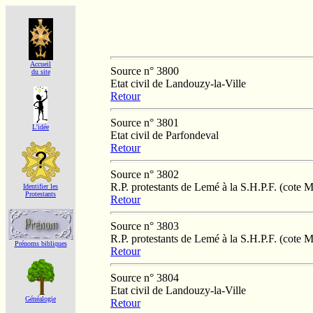
Accueil
Source n° 3800
du site
Etat civil de Landouzy-la-Ville
Retour
Source n° 3801
L'idée
Etat civil de Parfondeval
Retour
Source n° 3802
R.P. protestants de Lemé à la S.H.P.F. (cote 
Identifier les
Protestants
Retour
Source n° 3803
R.P. protestants de Lemé à la S.H.P.F. (cote 
Prénoms bibliques
Retour
Source n° 3804
Etat civil de Landouzy-la-Ville
Généalogie
Retour