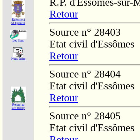
R.P. d'Essômes-sur-
Retour
Réforme á
St Quentin
Source n° 28403
Etat civil d'Essômes
Les liens
Retour
Nous écrire
Source n° 28404
Etat civil d'Essômes
Retour
Retour au
site Rœlly
Source n° 28405
Etat civil d'Essômes
Retour