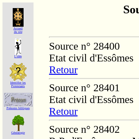
Sou
Accueil
du site
Source n° 28400
Etat civil d'Essômes
L'idée
Retour
Identifier les
Source n° 28401
Protestants
Etat civil d'Essômes
Retour
Prénoms bibliques
Source n° 28402
Généalogie