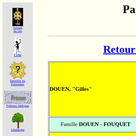
Pa
Accueil
du site
Retour 
L'idée
Identifier les
Protestants
DOUEN, "Gilles"
Prénoms bibliques
Famille
DOUEN - FOUQUET
Généalogie