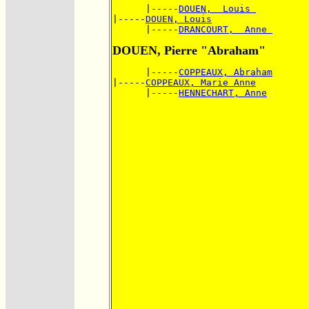
      |-----
DOUEN,  Louis 
|-----
DOUEN, Louis
      |-----
DRANCOURT,  Anne 
DOUEN, Pierre "Abraham"
      |-----
COPPEAUX, Abraham
|-----
COPPEAUX, Marie Anne
      |-----
HENNECHART, Anne