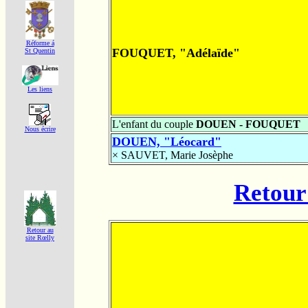
Réforme á
FOUQUET, "Adélaïde"
St Quentin
Les liens
L'enfant du couple
DOUEN - FOUQUET
Nous écrire
DOUEN, "Léocard"
×
SAUVET, Marie Josèphe
Retour 
Retour au
site Rœlly