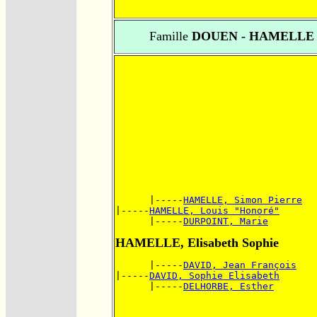
Famille
DOUEN - HAMELLE
      |-----
HAMELLE, Simon Pierre
|-----
HAMELLE, Louis "Honoré"
      |-----
DURPOINT, Marie
HAMELLE, Elisabeth Sophie
      |-----
DAVID, Jean François
|-----
DAVID, Sophie Elisabeth
      |-----
DELHORBE, Esther