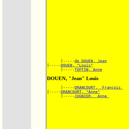
      |-----
de DOUEN, Jean
|-----
DOUEN, "Louis"
      |-----
TOFFIN, Anne
DOUEN, "Jean" Louis
      |-----
DRANCOURT,  François 
|-----
DRANCOURT, "Anne"
      |-----
JUGNIER,  Anne 