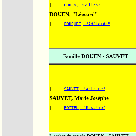
|-----
DOUEN, "Gilles"
DOUEN, "Léocard"
|-----
FOUQUET, "Adélaïde"
Famille
DOUEN - SAUVET
|-----
SAUVET, "Antoine"
SAUVET, Marie Josèphe
|-----
BOITEL, "Rosalie"