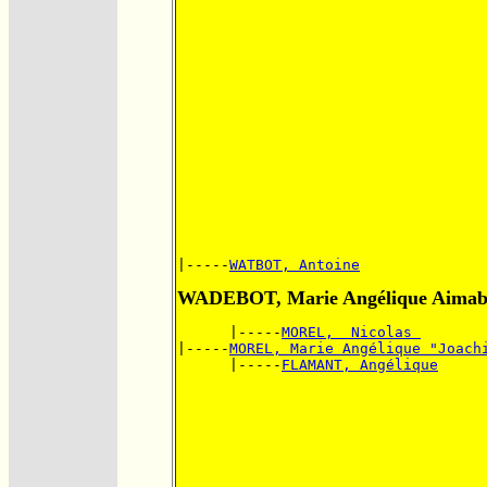
|-----
WATBOT, Antoine
WADEBOT, Marie Angélique Aimab
      |-----
MOREL,  Nicolas 
|-----
MOREL, Marie Angélique "Joach
      |-----
FLAMANT, Angélique