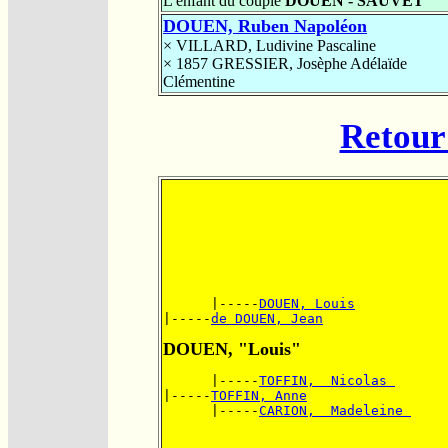
L'enfant du couple
DOUEN - SAUVET
DOUEN, Ruben Napoléon
×
VILLARD, Ludivine Pascaline
× 1857
GRESSIER, Josèphe Adélaïde
Clémentine
Retour 
      |-----
DOUEN, Louis
|-----
de DOUEN, Jean
DOUEN, "Louis"
      |-----
TOFFIN,  Nicolas 
|-----
TOFFIN, Anne
      |-----
CARION,  Madeleine 