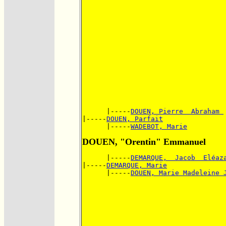
      |-----
DOUEN, Pierre  Abraham 
|-----
DOUEN, Parfait
      |-----
WADEBOT, Marie
DOUEN, "Orentin" Emmanuel
      |-----
DEMARQUE,  Jacob  Eléaz
|-----
DEMARQUE, Marie
      |-----
DOUEN, Marie Madeleine 