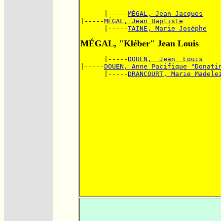
      |-----
MÉGAL, Jean Jacques
|-----
MÉGAL, Jean Baptiste
      |-----
TAINE, Marie Josèphe
MÉGAL, "Kléber" Jean Louis
      |-----
DOUEN,  Jean  Louis
|-----
DOUEN, Anne Pacifique "Donati
      |-----
DRANCOURT, Marie Madele