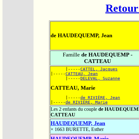
Retour 
de HAUDEQUEMP, Jean
Famille
de HAUDEQUEMP -
CATTEAU
      |-----
CATTEL, Jacques
|-----
CATTEAU, Jean
      |-----
DELEVAL, Suzanne
CATTEAU, Marie
      |-----
de RIVIÈRE, Jean
|-----
de RIVIÈRE, Marie
Les 2 enfants du couple
de HAUDEQUEMP
CATTEAU
HAUDEQUEMP, Jean
× 1663
BURETTE, Esther
HAUDEQUEMP, Marie