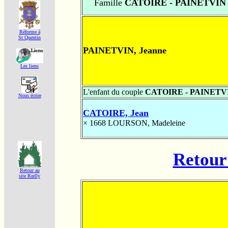
Famille
CATOIRE - PAINETVIN
Réforme á
St Quentin
PAINETVIN, Jeanne
Les liens
L'enfant du couple
CATOIRE - PAINETV
Nous écrire
CATOIRE, Jean
× 1668
LOURSON, Madeleine
Retour 
Retour au
site Rœlly