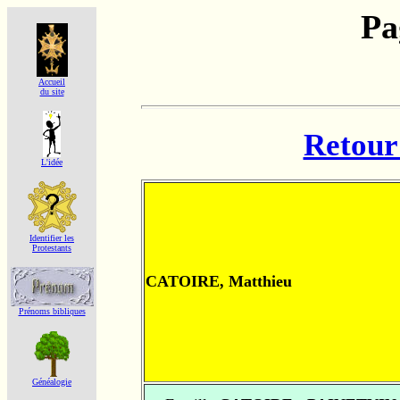
Pa
Accueil
du site
Retour 
L'idée
Identifier les
Protestants
CATOIRE, Matthieu
Prénoms bibliques
Généalogie