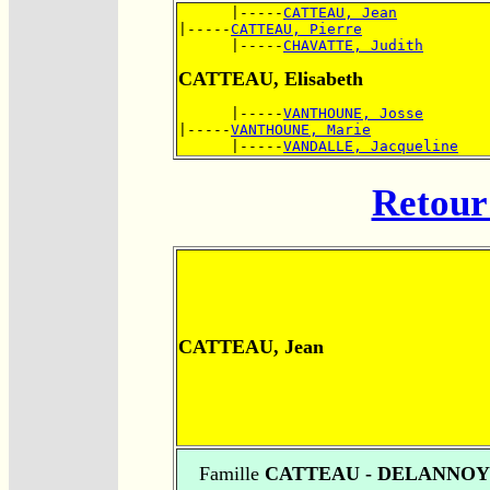
      |-----
CATTEAU, Jean
|-----
CATTEAU, Pierre
      |-----
CHAVATTE, Judith
CATTEAU, Elisabeth
      |-----
VANTHOUNE, Josse
|-----
VANTHOUNE, Marie
      |-----
VANDALLE, Jacqueline
Retour 
CATTEAU, Jean
Famille
CATTEAU - DELANNOY