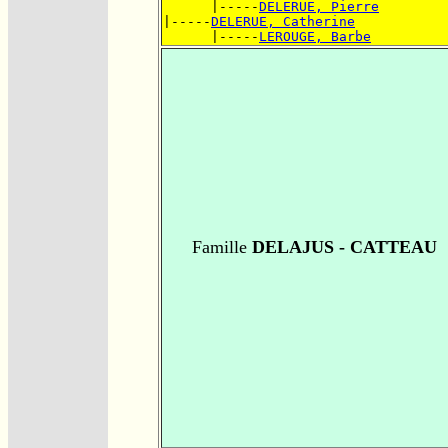
      |-----
DELERUE, Pierre
|-----
DELERUE, Catherine
      |-----
LEROUGE, Barbe
Famille
DELAJUS - CATTEAU