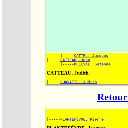
      |-----
CATTEL, Jacques
|-----
CATTEAU, Jean
      |-----
DELEVAL, Suzanne
CATTEAU, Judith
|-----
CHAVATTE, Judith
Retour 
|-----
PLANTEFÈVRE, Pierre