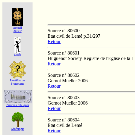
Accueil
Source n° 80600
du site
Etat civil de Lemé p.31/297
Retour
Source n° 80601
L'idée
Huguenot Society-Registre de l'Eglise de la T
Retour
Source n° 80602
Gernot Mueller 2006
Identifier les
Protestants
Retour
Source n° 80603
Gernot Mueller 2006
Prénoms bibliques
Retour
Source n° 80604
Etat civil de Lemé
Généalogie
Retour