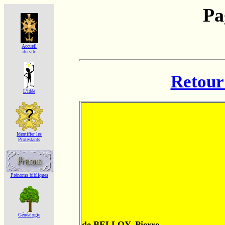
Pa
Accueil
du site
Retour 
L'idée
Identifier les
Protestants
Prénoms bibliques
Généalogie
de BELLOY, Pierre