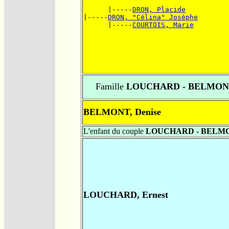
      |-----
DRON, Placide
|-----
DRON, "Célina" Josèphe
      |-----
COURTOIS, Marie
Famille
LOUCHARD - BELMON
BELMONT, Denise
L'enfant du couple
LOUCHARD - BELM
LOUCHARD, Ernest