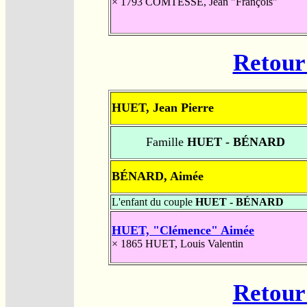
× 1793
COMTESSE, Jean "François"
Retour 
HUET, Jean Pierre
Famille
HUET - BÉNARD
BÉNARD, Aimée
L'enfant du couple
HUET - BÉNARD
HUET, "Clémence" Aimée
× 1865
HUET, Louis Valentin
Retour 