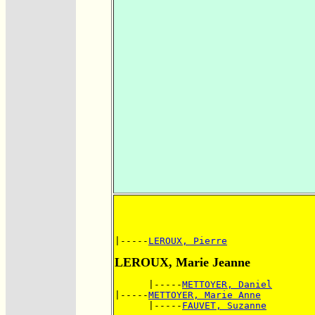
|-----
LEROUX, Pierre
LEROUX, Marie Jeanne
      |-----
METTOYER, Daniel
|-----
METTOYER, Marie Anne
      |-----
FAUVET, Suzanne