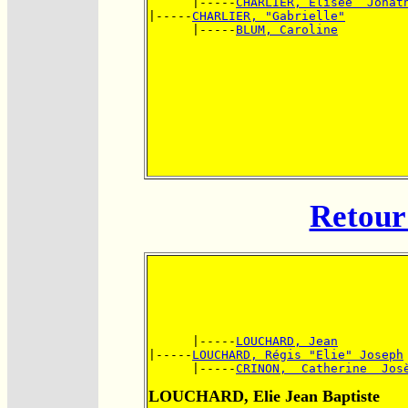
      |-----
CHARLIER, Elisée  Jonat
|-----
CHARLIER, "Gabrielle"
      |-----
BLUM, Caroline
Retour 
      |-----
LOUCHARD, Jean
|-----
LOUCHARD, Régis "Elie" Joseph
      |-----
CRINON,  Catherine  Jos
LOUCHARD, Elie Jean Baptiste