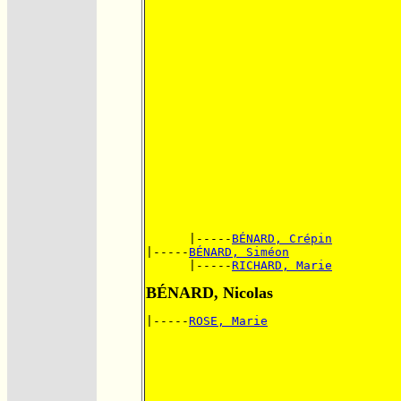
      |-----
BÉNARD, Crépin
|-----
BÉNARD, Siméon
      |-----
RICHARD, Marie
BÉNARD, Nicolas
|-----
ROSE, Marie