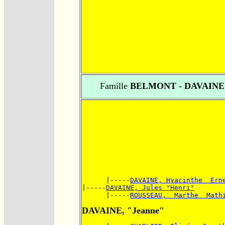
Famille
BELMONT - DAVAINE
      |-----
DAVAINE, Hyacinthe  Ern
|-----
DAVAINE, Jules "Henri"
      |-----
ROUSSEAU,  Marthe  Math
DAVAINE, "Jeanne"