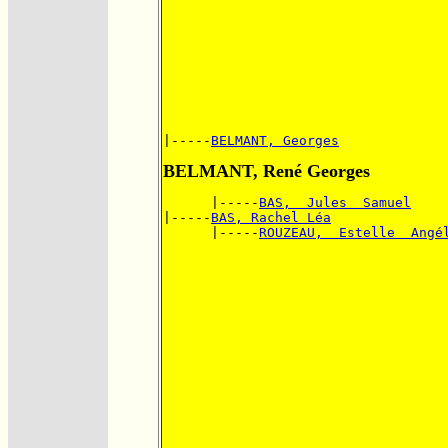
|-----
BELMANT, Georges
BELMANT, René Georges
      |-----
BAS,  Jules  Samuel
|-----
BAS, Rachel Léa
      |-----
ROUZEAU,  Estelle  Angé